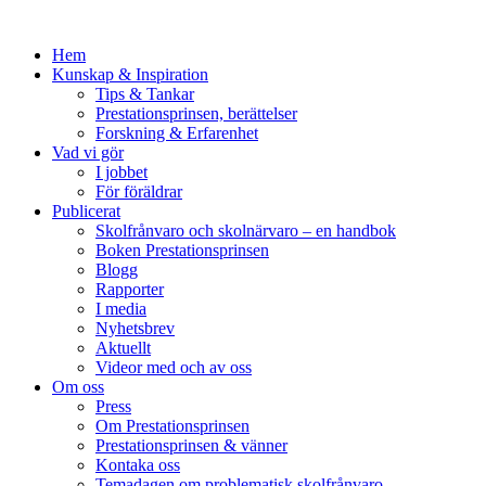
Hem
Kunskap & Inspiration
Tips & Tankar
Prestationsprinsen, berättelser
Forskning & Erfarenhet
Vad vi gör
I jobbet
För föräldrar
Publicerat
Skolfrånvaro och skolnärvaro – en handbok
Boken Prestationsprinsen
Blogg
Rapporter
I media
Nyhetsbrev
Aktuellt
Videor med och av oss
Om oss
Press
Om Prestationsprinsen
Prestationsprinsen & vänner
Kontaka oss
Temadagen om problematisk skolfrånvaro,