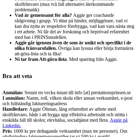
skolfrånvaro (max två fall alternativt återkommande
problematik)
Vad är gemensamt för alla?
Aggie ger coachande
rådgivning i grupp. Vi tittar på hinder, möjliggörare, vad vi
kan dra nytta av respektive förebygga, vad kan vara nästa steg
i ert arbete. Ni får del av forskning och beprövad erfarenhet
med bas i PRINSmodellen.
Aggie går igenom även de som är unikt och specifikt i de
olika frånvarofallen.
Övriga kan lyssna eller börja formulera
att-göra-lista och ta fika!
Ni tar fram Att-göra-lista
. Med sparring från Aggie.
Bra att veta
Anmälan:
Senast en vecka innan till info [at] prestationsprinsen.se
I anmälan:
Namn, roll, vilken skola eller annan verksamhet, e-post
och fullständig faktureringsadress
Handledare
: Aggie Öhman, lång erfarenhet av arbete med
skolfrånvaro, både i att bygga upp effektiva arbetssätt och stötta i
enskilda fall till skolor, elevhälsa, socialtjänst med flera.
Aggie på
Linkedin.
Pris:
1000 kr per deltagande verksamhet (max tre personer). Om
ofullständiga faktureringsuppgifter tar vi 500 kr i avgift!