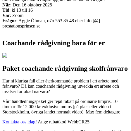
När
: Den 16 oktober 2025
Tid
: kl 13 till 16
Var
: Zoom
Frågor
: Aggie Öhman, o7o 553 85 48 eller info [@]
prestationsprinsen.se
Coachande rådgivning bara för er
Paket coachande rådgivning skolfrånvaro
Har ni kluriga fall eller återkommande problem i ert arbete med
frånvaro? Då kan coachande rådgivning utveckla ert arbete och
insatser för ökad närvaro?
Vårt handledningspaket ger rejäl rabatt på ordinarie timpris. 10
timmar för 12 000 kr exklusive moms (på plats eller video i
Storstockholm, övriga landet normalt video). Max fem deltagare
Kontakta oss idag!
Ange rabattkod WebbCR25