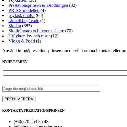
Pojkkrisen
(38)
Prestationsprinsen & Drottningen
(32)
PRINS-modellen
(4)
psykisk ohälsa
(65)
särskilt begåvade
(1)
Skolan
(883)
Skolfrånvaro och hemmasittare
(70)
Utflykter, lov och resor
(12)
Vlogg & Podd
(1)
Använd info@prestationsprinsen om du vill komma i kontakt eller pr
NYHETSBREV
KONTAKTA PRESTATIONSPRINSEN
(+46) 70 553 85 48
info@prestationsprinsen.se