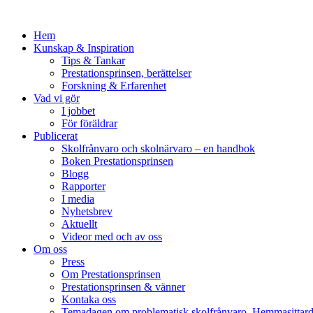
Hem
Kunskap & Inspiration
Tips & Tankar
Prestationsprinsen, berättelser
Forskning & Erfarenhet
Vad vi gör
I jobbet
För föräldrar
Publicerat
Skolfrånvaro och skolnärvaro – en handbok
Boken Prestationsprinsen
Blogg
Rapporter
I media
Nyhetsbrev
Aktuellt
Videor med och av oss
Om oss
Press
Om Prestationsprinsen
Prestationsprinsen & vänner
Kontaka oss
Temadagen om problematisk skolfrånvaro, Hemmasittar