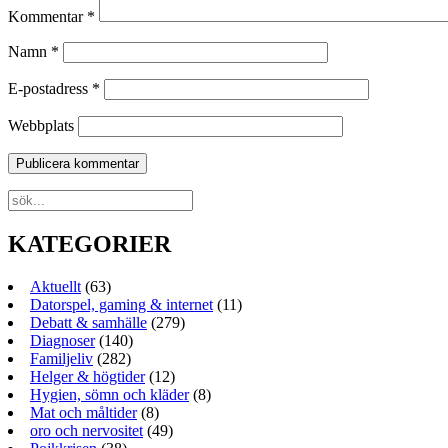
Kommentar
*
Namn
*
E-postadress
*
Webbplats
KATEGORIER
Aktuellt
(63)
Datorspel, gaming & internet
(11)
Debatt & samhälle
(279)
Diagnoser
(140)
Familjeliv
(282)
Helger & högtider
(12)
Hygien, sömn och kläder
(8)
Mat och måltider
(8)
oro och nervositet
(49)