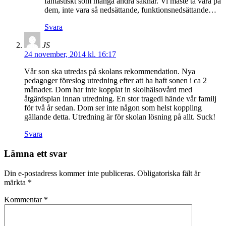
fantastiskt som många andra saknar. Vi måste ta vara på
dem, inte vara så nedsättande, funktionsnedsättande…
Svara
JS
24 november, 2014 kl. 16:17
Vår son ska utredas på skolans rekommendation. Nya
pedagoger föreslog utredning efter att ha haft sonen i ca 2
månader. Dom har inte kopplat in skolhälsovård med
åtgärdsplan innan utredning. En stor tragedi hände vår familj
för två år sedan. Dom ser inte någon som helst koppling
gällande detta. Utredning är för skolan lösning på allt. Suck!
Svara
Lämna ett svar
Din e-postadress kommer inte publiceras.
Obligatoriska fält är
märkta
*
Kommentar
*