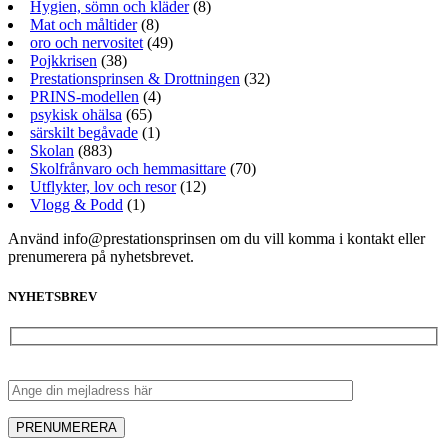
Hygien, sömn och kläder
(8)
Mat och måltider
(8)
oro och nervositet
(49)
Pojkkrisen
(38)
Prestationsprinsen & Drottningen
(32)
PRINS-modellen
(4)
psykisk ohälsa
(65)
särskilt begåvade
(1)
Skolan
(883)
Skolfrånvaro och hemmasittare
(70)
Utflykter, lov och resor
(12)
Vlogg & Podd
(1)
Använd info@prestationsprinsen om du vill komma i kontakt eller
prenumerera på nyhetsbrevet.
NYHETSBREV