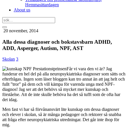
Hemmasittardagen
About us
20 november, 2014
Alla dessa diagnoser och bokstavsbarn ADHD,
ADD, Asperger, Autism, NPF, AST
Skolan
3
Får vi vara den vi är? Jag
funderar en hel del på alla neuropsykiatriska diagnoser som sätts och
efterfrågas. Ingen som läser bloggen kan tro annat än att jag helt och
fullt ”tror” på dem och vill kämpa för varenda unga med NPF-
diagnos! Jag ser att det behövs så mycket mer kunskap och
förståelse. Att de inte skulle behöva ha det så tufft som de ofta har
det idag.
Men fast vi har så förvånansvärt lite kunskap om dessa diagnoser
och elever i skolan, så är många pedagoger och rektorer så snabba
att fråga efter neuropsykiatriska utredningar. Det går inte ihop för
mig.