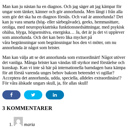
Man kan ju nästan ha en diagnos. Och jag säger att jag kämpar för
ungar som tänker, känner och gör annorlunda. Men långt i från alla
som gör det ska ha en diagnos förstås. Och vad är annorlunda? Det
kan ju vara smarta (hög- eller särbegåvade), geeks, hemmasittare,
oroliga, med neuropsykiatriska funktionsnedsättningar, med psykisk
ohälsa, blyga, högsensitiva, energiska… Ja, det är ju det vi upplever
som annorlunda. Och det kan bero lika mycket på
våra begränsningar som begränsningar hos den vi möter, om nu
annorlunda är något som brister.
Man kan välja att se det annorlunda som extraordinärt! Något utöver
det vanliga. Många brister kan vändas till styrkor med förståelse och
kunskap. Kan vi inte så här på internationella barndagen bara kämpa
för att förstå varenda unges behov bakom beteendet vi ogillar?
Acceptera det annorlunda, udda, speciella, alldeles extraordinära!?
För våra älskade ungars skull, ja, för allas skull!
3 KOMMENTARER
maria