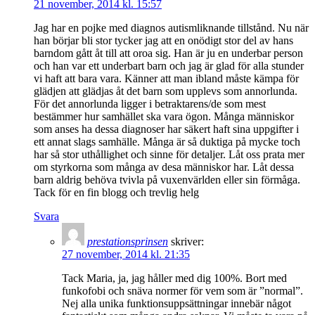
21 november, 2014 kl. 15:57
Jag har en pojke med diagnos autismliknande tillstånd. Nu när
han börjar bli stor tycker jag att en onödigt stor del av hans
barndom gått åt till att oroa sig. Han är ju en underbar person
och han var ett underbart barn och jag är glad för alla stunder
vi haft att bara vara. Känner att man ibland måste kämpa för
glädjen att glädjas åt det barn som upplevs som annorlunda.
För det annorlunda ligger i betraktarens/de som mest
bestämmer hur samhället ska vara ögon. Många människor
som anses ha dessa diagnoser har säkert haft sina uppgifter i
ett annat slags samhälle. Många är så duktiga på mycke toch
har så stor uthållighet och sinne för detaljer. Låt oss prata mer
om styrkorna som många av desa människor har. Låt dessa
barn aldrig behöva tvivla på vuxenvärlden eller sin förmåga.
Tack för en fin blogg och trevlig helg
Svara
prestationsprinsen
skriver:
27 november, 2014 kl. 21:35
Tack Maria, ja, jag håller med dig 100%. Bort med
funkofobi och snäva normer för vem som är ”normal”.
Nej alla unika funktionsuppsättningar innebär något