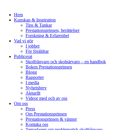
Hem
Kunskap & Inspiration
Tips & Tankar
Prestationsprinsen, berättelser
Forskning & Erfarenhet
Vad vi gör
I jobbet
För föräldrar
Publicerat
Skolfrånvaro och skolnärvaro – en handbok
Boken Prestationsprinsen
Blogg
Rapporter
I media
Nyhetsbrev
Aktuellt
Videor med och av oss
Om oss
Press
Om Prestationsprinsen
Prestationsprinsen & vänner
Kontaka oss
Temadagen om problematisk skolfrånvaro,