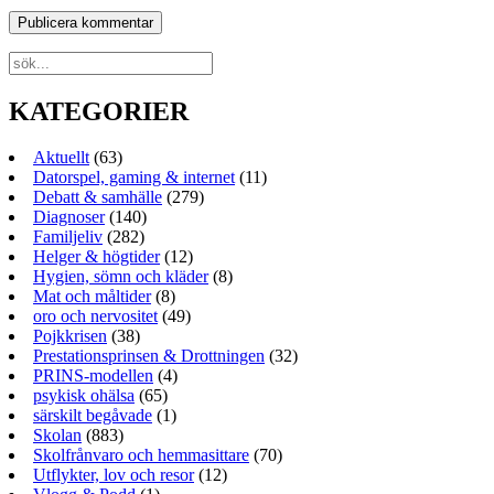
KATEGORIER
Aktuellt
(63)
Datorspel, gaming & internet
(11)
Debatt & samhälle
(279)
Diagnoser
(140)
Familjeliv
(282)
Helger & högtider
(12)
Hygien, sömn och kläder
(8)
Mat och måltider
(8)
oro och nervositet
(49)
Pojkkrisen
(38)
Prestationsprinsen & Drottningen
(32)
PRINS-modellen
(4)
psykisk ohälsa
(65)
särskilt begåvade
(1)
Skolan
(883)
Skolfrånvaro och hemmasittare
(70)
Utflykter, lov och resor
(12)