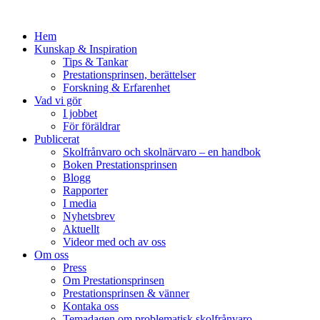
Hem
Kunskap & Inspiration
Tips & Tankar
Prestationsprinsen, berättelser
Forskning & Erfarenhet
Vad vi gör
I jobbet
För föräldrar
Publicerat
Skolfrånvaro och skolnärvaro – en handbok
Boken Prestationsprinsen
Blogg
Rapporter
I media
Nyhetsbrev
Aktuellt
Videor med och av oss
Om oss
Press
Om Prestationsprinsen
Prestationsprinsen & vänner
Kontaka oss
Temadagen om problematisk skolfrånvaro,