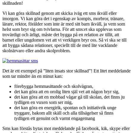
skillnaden!
Vi kan göra skillnad genom att skicka iväg ett sms ikväll eller
imorgon. Vi kan göra det i egenskap av kompis, morbror, tränare,
lärare, rektor, förälder som inte är med sitt barn ikväll, ja vem som
helst som bryr sig om tvivlarna. För att sms:et ska upplevas som
trovärdigt och ärligt, måste det bygga på en relation av tillit, att
barnet eller ungdomen vet att vi verkligen bryr oss. Så vi ska se till
att bygga sådana relationer, speciellt till de med lite vacklande
skolnärvaro eller andra skolproblem.
Det är ett exempel på ”liten insats stor skillnad”! Ett litet meddelande
som tar mindre än en minut kan:
förebygga hemmasittande och skolvägran,
det kan göra att en orolig liten själ vet att någon bryr sig,
det kan göra att en mobbad vågar gå till skolan, det finns ju
tydligen en vuxen som ser mig,
det kan göra en energirik, spontan och initiativrik unge
tryggare, bakom allt skäll och alla tillsägelser så finns
tydligen ett genuint och varmt engagemang
Sms kan förstås bytas mot meddelande på facebook, kik, skype eller