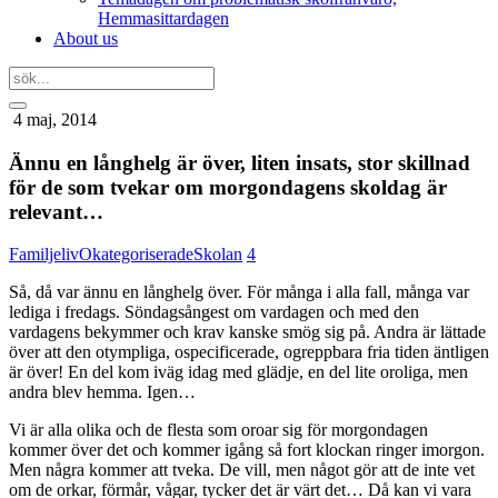
Hemmasittardagen
About us
4 maj, 2014
Ännu en långhelg är över, liten insats, stor skillnad
för de som tvekar om morgondagens skoldag är
relevant…
Familjeliv
Okategoriserade
Skolan
4
Så, då var ännu en långhelg över. För många i alla fall, många var
lediga i fredags. Söndagsångest om vardagen och med den
vardagens bekymmer och krav kanske smög sig på. Andra är lättade
över att den otympliga, ospecificerade, ogreppbara fria tiden äntligen
är över! En del kom iväg idag med glädje, en del lite oroliga, men
andra blev hemma. Igen…
Vi är alla olika och de flesta som oroar sig för morgondagen
kommer över det och kommer igång så fort klockan ringer imorgon.
Men några kommer att tveka. De vill, men något gör att de inte vet
om de orkar, förmår, vågar, tycker det är värt det… Då kan vi vara