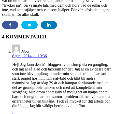
var du nu hittar din tvivlare. Och andra får bara ångest av att vi
”trycker på”. Så vi måste tala med dem och höra vad de gillar och
inte, vad som stjälper och vad som hjälper. För våra älskade ungars
skull, ja, för allas skull.
4 KOMMENTARER
Moa
8 juni, 2014 kl. 10:36
Hej! Jag fann den här bloggen av en slump via en googling,
och jag är så glad och tacksam för det. Jag är en av dessa barn
som inte blev uppfångad under min skoltid och det har satt
stark prägel hos mig,min självbild och tillit till andra
människor. Jag är idag 29 år och kämpar fortfarande med en
del av grundproblematiken och med att komplettera min
skolgång. Min dröm är att själv få möjlighet att hjälpa andra
barn och ungdomar med samma problematik och vända mina
erfarenheter till en tillgång. Tack så mycket för ditt arbete och
din blogg. Jag blir väldigt berörd av din effort.