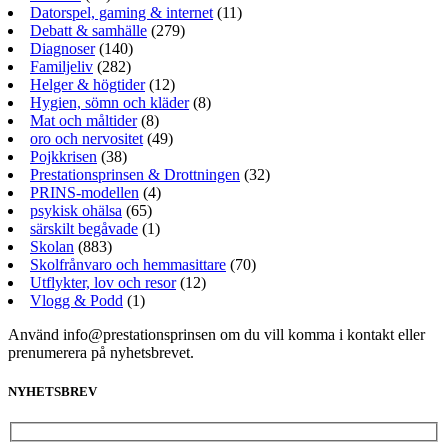
Datorspel, gaming & internet
(11)
Debatt & samhälle
(279)
Diagnoser
(140)
Familjeliv
(282)
Helger & högtider
(12)
Hygien, sömn och kläder
(8)
Mat och måltider
(8)
oro och nervositet
(49)
Pojkkrisen
(38)
Prestationsprinsen & Drottningen
(32)
PRINS-modellen
(4)
psykisk ohälsa
(65)
särskilt begåvade
(1)
Skolan
(883)
Skolfrånvaro och hemmasittare
(70)
Utflykter, lov och resor
(12)
Vlogg & Podd
(1)
Använd info@prestationsprinsen om du vill komma i kontakt eller
prenumerera på nyhetsbrevet.
NYHETSBREV