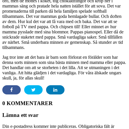
oro, men de möttes i köket, tog chokladflingor och kröp ner i
mammas säng och pratade hela natten istället för att sova. Det var
promenaderna till parken då hela familjen spelade softball
tillsammans. Det var mammas goda hemlagade bullar. Och doften
av dem. Hur kul det var att få vara med och baka. Det var att se
fotboll på TV med pappa. Och chipsen till! Eller minnet av hur
mamma pysslade med sina blommor. Pappas pianospel. Eller då de
snickrade staketet med pappa. Små vardagliga saker. Små tillfällen
av närhet. Små underbara minnen av gemenskap. Så stunder av tid
tillsammans.
Jag tror inte att det bara är barn som förlorat en förälder som har
denna sorts minnen som sina bästa minnen med mamma eller pappa.
Det handlar om att se storheten i det lilla. Att se utmaningen i det
vanliga. Att hitta glädjen i det vardagliga. För våra älskade ungars
skull, ja, för allas skull!
0 KOMMENTARER
Lämna ett svar
Din e-postadress kommer inte publiceras.
Obligatoriska fält är