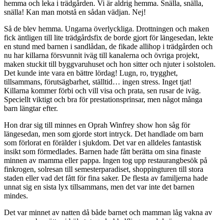
hemma och leka i trädgården. Vi är aldrig hemma. Snälla, snälla,
snälla! Kan man motstå en sådan vädjan. Nej!
Så de blev hemma. Ungarna överlyckliga. Drottningen och maken
fick äntligen till lite trädgårdsfix de borde gjort för längesedan, lekte
en stund med barnen i sandlådan, de fikade allihop i trädgården och
nu har killarna försvunnit iväg till kanalerna och övriga projekt,
maken stuckit till byggvaruhuset och hon sitter och njuter i solstolen.
Det kunde inte vara en bättre lördag! Lugn, ro, trygghet,
tillsammans, förutsägbarhet, ställtid… ingen stress. Inget tjat!
Killarna kommer förbi och vill visa och prata, sen rusar de iväg.
Speciellt viktigt och bra för prestationsprinsar, men något många
barn längtar efter.
Hon drar sig till minnes en Oprah Winfrey show hon såg för
längesedan, men som gjorde stort intryck. Det handlade om barn
som förlorat en förälder i sjukdom. Det var en alldeles fantastisk
insikt som förmedlades. Barnen hade fått berätta om sina finaste
minnen av mamma eller pappa. Ingen tog upp restaurangbesök på
finkrogen, solresan till semesterparadiset, shoppingturen till stora
staden eller vad det fått för fina saker. De flesta av familjerna hade
unnat sig en sista lyx tillsammans, men det var inte det barnen
mindes.
Det var minnet av natten då både barnet och mamman låg vakna av