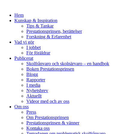
Hem
Kunskap & Inspiration
Tips & Tankar
Prestationsprinsen, berättelser
Forskning & Erfarenhet
Vad vi gör
I jobbet
För föräldrar
Publicerat
Skolfrånvaro och skolnärvaro – en handbok
Boken Prestationsprinsen
Blogg
Rapporter
I media
Nyhetsbrev
Aktuellt
Videor med och av oss
Om oss
Press
Om Prestationsprinsen
Prestationsprinsen & vänner
Kontaka oss
Temadagen om problematisk skolfrånvaro,