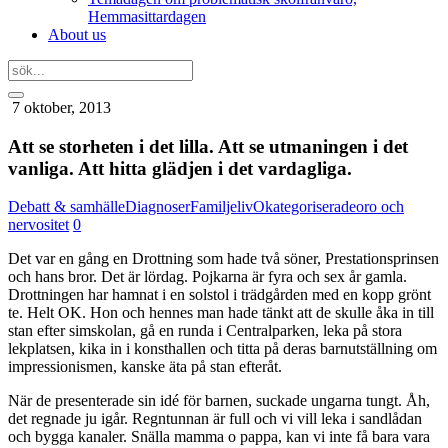
Hemmasittardagen
About us
7 oktober, 2013
Att se storheten i det lilla. Att se utmaningen i det
vanliga. Att hitta glädjen i det vardagliga.
Debatt & samhälle
Diagnoser
Familjeliv
Okategoriserade
oro och
nervositet
0
Det var en gång en Drottning som hade två söner, Prestationsprinsen
och hans bror. Det är lördag. Pojkarna är fyra och sex år gamla.
Drottningen har hamnat i en solstol i trädgården med en kopp grönt
te. Helt OK. Hon och hennes man hade tänkt att de skulle åka in till
stan efter simskolan, gå en runda i Centralparken, leka på stora
lekplatsen, kika in i konsthallen och titta på deras barnutställning om
impressionismen, kanske äta på stan efteråt.
När de presenterade sin idé för barnen, suckade ungarna tungt. Åh,
det regnade ju igår. Regntunnan är full och vi vill leka i sandlådan
och bygga kanaler. Snälla mamma o pappa, kan vi inte få bara vara