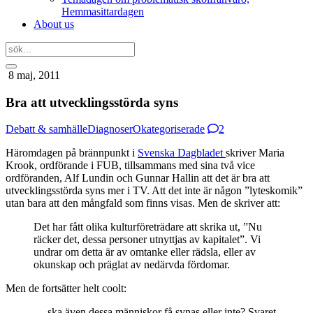
Hemmasittardagen
About us
8 maj, 2011
Bra att utvecklingsstörda syns
Debatt & samhälle
Diagnoser
Okategoriserade
2
Häromdagen på brännpunkt i
Svenska Dagbladet
skriver Maria
Krook, ordförande i FUB, tillsammans med sina två vice
ordföranden, Alf Lundin och Gunnar Hallin att det är bra att
utvecklingsstörda syns mer i TV. Att det inte är någon ”lyteskomik”
utan bara att den mångfald som finns visas. Men de skriver att:
Det har fått olika kulturföreträdare att skrika ut, ”Nu
räcker det, dessa personer utnyttjas av kapitalet”. Vi
undrar om detta är av omtanke eller rädsla, eller av
okunskap och präglat av nedärvda fördomar.
Men de fortsätter helt coolt:
… ska även dessa människor få synas eller inte? Svaret