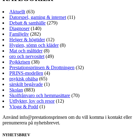
Aktuellt
(63)
Datorspel, gaming & internet
(11)
Debatt & samhälle
(279)
Diagnoser
(140)
Familjeliv
(282)
Helger & högtider
(12)
Hygien, sömn och kläder
(8)
Mat och måltider
(8)
oro och nervositet
(49)
Pojkkrisen
(38)
Prestationsprinsen & Drottningen
(32)
PRINS-modellen
(4)
psykisk ohälsa
(65)
särskilt begåvade
(1)
Skolan
(883)
Skolfrånvaro och hemmasittare
(70)
Utflykter, lov och resor
(12)
Vlogg & Podd
(1)
Använd info@prestationsprinsen om du vill komma i kontakt eller
prenumerera på nyhetsbrevet.
NYHETSBREV