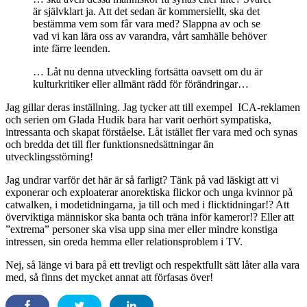
är självklart ja. Att det sedan är kommersiellt, ska det
bestämma vem som får vara med? Slappna av och se
vad vi kan lära oss av varandra, vårt samhälle behöver
inte färre leenden.
… Låt nu denna utveckling fortsätta oavsett om du är
kulturkritiker eller allmänt rädd för förändringar…
Jag gillar deras inställning. Jag tycker att till exempel ICA-reklamen
och serien om Glada Hudik bara har varit oerhört sympatiska,
intressanta och skapat förståelse. Låt istället fler vara med och synas
och bredda det till fler funktionsnedsättningar än
utvecklingsstörning!
Jag undrar varför det här är så farligt? Tänk på vad läskigt att vi
exponerar och exploaterar anorektiska flickor och unga kvinnor på
catwalken, i modetidningarna, ja till och med i flicktidningar!? Att
överviktiga människor ska banta och träna inför kameror!? Eller att
”extrema” personer ska visa upp sina mer eller mindre konstiga
intressen, sin oreda hemma eller relationsproblem i TV.
Nej, så länge vi bara på ett trevligt och respektfullt sätt låter alla vara
med, så finns det mycket annat att förfasas över!