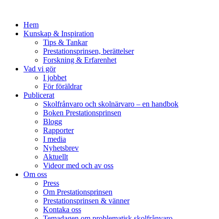
Hem
Kunskap & Inspiration
Tips & Tankar
Prestationsprinsen, berättelser
Forskning & Erfarenhet
Vad vi gör
I jobbet
För föräldrar
Publicerat
Skolfrånvaro och skolnärvaro – en handbok
Boken Prestationsprinsen
Blogg
Rapporter
I media
Nyhetsbrev
Aktuellt
Videor med och av oss
Om oss
Press
Om Prestationsprinsen
Prestationsprinsen & vänner
Kontaka oss
Temadagen om problematisk skolfrånvaro,