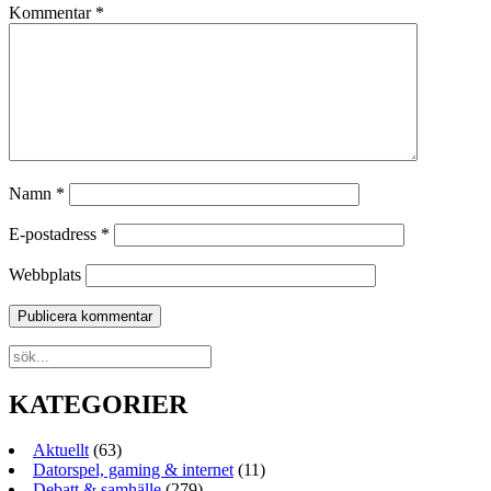
Kommentar
*
Namn
*
E-postadress
*
Webbplats
KATEGORIER
Aktuellt
(63)
Datorspel, gaming & internet
(11)
Debatt & samhälle
(279)