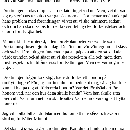
bredvid Sara, man kan inte bara sitta bredvid dem man vill!
Drottningen andas djupt: Ja – det låter inget vidare. Men, vet du vad,
jag tycker hans reaktion var ganska normal. Jag menar med tanke på
hans problem med förändringar, vi vet att vi ska minimera sådant
och om han ska utsättas för det kräver det mycket förberedelser och
enorm förutsägbarhet.
Mimmi blir lite irriterad, i den här skolan beter vi oss inte som
Prestationsprinsen gjorde i dag! Det är emot vår värdegrund att slåss
och svära. Drottningen funderade på att påpeka att den så kallade
värdegrunden också säger att vi ska respektera alla och möta dem
med respekt och utifrån deras förutsättningar. Men det var nog inte
läge…
Drottningen frågar försiktigt, hade du förberett honom på
omflyttningen? För jag tror inte du har meddelat mig, så jag har inte
kunnat hjälpa dig att förbereda honom? Var det förutsägbart för
honom vad, när och hur detta skulle hända? Vem han skulle sitta
bredvid? Var i rummet han skulle sitta? Var det nödvändigt att flytta
honom?
Jag vill i alla fall att du talar med honom att inte slåss och svära i
skolan, fortsätter Mimmi.
Det ska jag göra, säger Drottningen. Kan du då fundera lite mer på