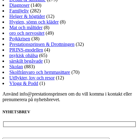
Diagnoser
(140)
Familjeliv
(282)
Helger & högtider
(12)
Hygien, sömn och kläder
(8)
Mat och måltider
(8)
oro och nervositet
(49)
Pojkkrisen
(38)
Prestationsprinsen & Drottningen
(32)
PRINS-modellen
(4)
psykisk ohälsa
(65)
särskilt begåvade
(1)
Skolan
(883)
Skolfrånvaro och hemmasittare
(70)
Utflykter, lov och resor
(12)
Vlogg & Podd
(1)
Använd info@prestationsprinsen om du vill komma i kontakt eller
prenumerera på nyhetsbrevet.
NYHETSBREV