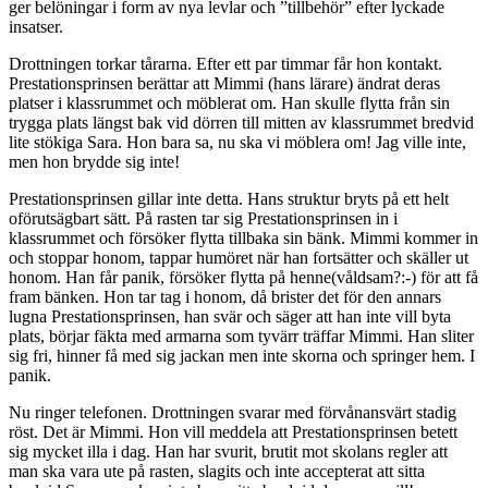
ger belöningar i form av nya levlar och ”tillbehör” efter lyckade
insatser.
Drottningen torkar tårarna. Efter ett par timmar får hon kontakt.
Prestationsprinsen berättar att Mimmi (hans lärare) ändrat deras
platser i klassrummet och möblerat om. Han skulle flytta från sin
trygga plats längst bak vid dörren till mitten av klassrummet bredvid
lite stökiga Sara. Hon bara sa, nu ska vi möblera om! Jag ville inte,
men hon brydde sig inte!
Prestationsprinsen gillar inte detta. Hans struktur bryts på ett helt
oförutsägbart sätt. På rasten tar sig Prestationsprinsen in i
klassrummet och försöker flytta tillbaka sin bänk. Mimmi kommer in
och stoppar honom, tappar humöret när han fortsätter och skäller ut
honom. Han får panik, försöker flytta på henne(våldsam?:-) för att få
fram bänken. Hon tar tag i honom, då brister det för den annars
lugna Prestationsprinsen, han svär och säger att han inte vill byta
plats, börjar fäkta med armarna som tyvärr träffar Mimmi. Han sliter
sig fri, hinner få med sig jackan men inte skorna och springer hem. I
panik.
Nu ringer telefonen. Drottningen svarar med förvånansvärt stadig
röst. Det är Mimmi. Hon vill meddela att Prestationsprinsen betett
sig mycket illa i dag. Han har svurit, brutit mot skolans regler att
man ska vara ute på rasten, slagits och inte accepterat att sitta