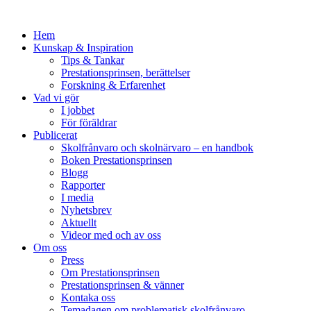
Hem
Kunskap & Inspiration
Tips & Tankar
Prestationsprinsen, berättelser
Forskning & Erfarenhet
Vad vi gör
I jobbet
För föräldrar
Publicerat
Skolfrånvaro och skolnärvaro – en handbok
Boken Prestationsprinsen
Blogg
Rapporter
I media
Nyhetsbrev
Aktuellt
Videor med och av oss
Om oss
Press
Om Prestationsprinsen
Prestationsprinsen & vänner
Kontaka oss
Temadagen om problematisk skolfrånvaro,