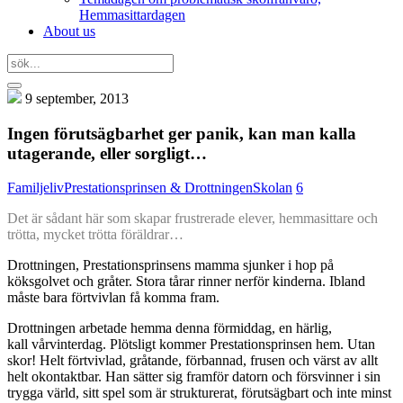
Hemmasittardagen
About us
9 september, 2013
Ingen förutsägbarhet ger panik, kan man kalla
utagerande, eller sorgligt…
Familjeliv
Prestationsprinsen & Drottningen
Skolan
6
Det är sådant här som skapar frustrerade elever, hemmasittare och
trötta, mycket trötta föräldrar…
Drottningen, Prestationsprinsens mamma sjunker i hop på
köksgolvet och gråter. Stora tårar rinner nerför kinderna. Ibland
måste bara förtvivlan få komma fram.
Drottningen arbetade hemma denna förmiddag, en härlig,
kall vårvinterdag. Plötsligt kommer Prestationsprinsen hem. Utan
skor! Helt förtvivlad, gråtande, förbannad, frusen och värst av allt
helt okontaktbar. Han sätter sig framför datorn och försvinner i sin
trygga värld, sitt spel som är strukturerat, förutsägbart och inte minst