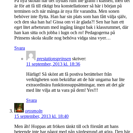
På nya skolan har det flyttats runt lite grann i klassen, men det
är för att få till riktigt bra konstellationer så här i början på
terminen och när många är nya för varandra. Men sonen
behöver inte flytta. Han har sin plats som han fått välja själv,
och den ska han ha! Gissa om vi är glada?! Sen har han ett
eget litet arbetsrum med ingång längst bak i klassrummet, där
han kan sitta och jobba i lugn och ro! Pedagogerna på
Prinsens skola skulle nog behöva vidga sina vyer…
Svara
prestationsprinsen
skriver:
11 september, 2013 kl. 18:36
Härligt! Så skönt att få postiva berättelser från
verkligheten som bekräftar att de här ungarna har lite
extraordinära funktionsuppsättningar, men att det går
med lite vilja att ta vara på dem! Yes!!!
Svara
orosmoln
15 september, 2013 kl. 18:40
Men åh! Hoppas att fröken tänkt till och förstått att hans
beteende inte har något med nån värdegrund att göra. Den här