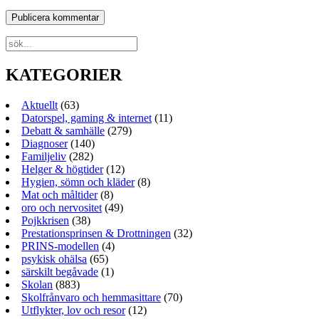
KATEGORIER
Aktuellt
(63)
Datorspel, gaming & internet
(11)
Debatt & samhälle
(279)
Diagnoser
(140)
Familjeliv
(282)
Helger & högtider
(12)
Hygien, sömn och kläder
(8)
Mat och måltider
(8)
oro och nervositet
(49)
Pojkkrisen
(38)
Prestationsprinsen & Drottningen
(32)
PRINS-modellen
(4)
psykisk ohälsa
(65)
särskilt begåvade
(1)
Skolan
(883)
Skolfrånvaro och hemmasittare
(70)
Utflykter, lov och resor
(12)