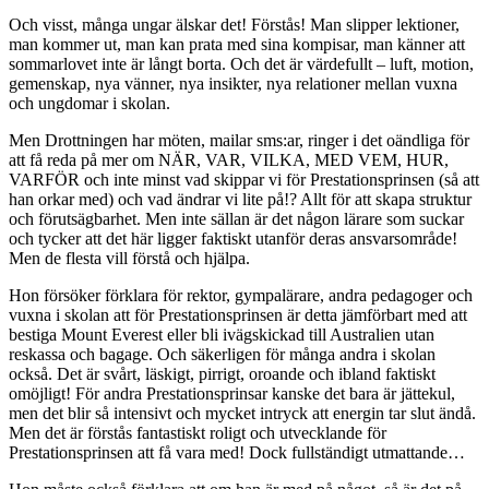
Och visst, många ungar älskar det! Förstås! Man slipper lektioner,
man kommer ut, man kan prata med sina kompisar, man känner att
sommarlovet inte är långt borta. Och det är värdefullt – luft, motion,
gemenskap, nya vänner, nya insikter, nya relationer mellan vuxna
och ungdomar i skolan.
Men Drottningen har möten, mailar sms:ar, ringer i det oändliga för
att få reda på mer om NÄR, VAR, VILKA, MED VEM, HUR,
VARFÖR och inte minst vad skippar vi för Prestationsprinsen (så att
han orkar med) och vad ändrar vi lite på!? Allt för att skapa struktur
och förutsägbarhet. Men inte sällan är det någon lärare som suckar
och tycker att det här ligger faktiskt utanför deras ansvarsområde!
Men de flesta vill förstå och hjälpa.
Hon försöker förklara för rektor, gympalärare, andra pedagoger och
vuxna i skolan att för Prestationsprinsen är detta jämförbart med att
bestiga Mount Everest eller bli ivägskickad till Australien utan
reskassa och bagage. Och säkerligen för många andra i skolan
också. Det är svårt, läskigt, pirrigt, oroande och ibland faktiskt
omöjligt! För andra Prestationsprinsar kanske det bara är jättekul,
men det blir så intensivt och mycket intryck att energin tar slut ändå.
Men det är förstås fantastiskt roligt och utvecklande för
Prestationsprinsen att få vara med! Dock fullständigt utmattande…