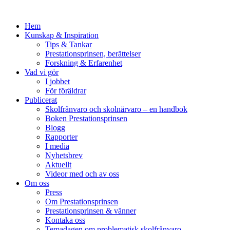
Hem
Kunskap & Inspiration
Tips & Tankar
Prestationsprinsen, berättelser
Forskning & Erfarenhet
Vad vi gör
I jobbet
För föräldrar
Publicerat
Skolfrånvaro och skolnärvaro – en handbok
Boken Prestationsprinsen
Blogg
Rapporter
I media
Nyhetsbrev
Aktuellt
Videor med och av oss
Om oss
Press
Om Prestationsprinsen
Prestationsprinsen & vänner
Kontaka oss
Temadagen om problematisk skolfrånvaro,