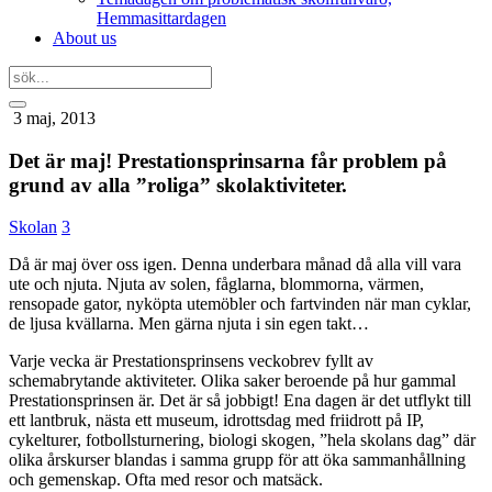
Hemmasittardagen
About us
3 maj, 2013
Det är maj! Prestationsprinsarna får problem på
grund av alla ”roliga” skolaktiviteter.
Skolan
3
Då är maj över oss igen. Denna underbara månad då alla vill vara
ute och njuta. Njuta av solen, fåglarna, blommorna, värmen,
rensopade gator, nyköpta utemöbler och fartvinden när man cyklar,
de ljusa kvällarna. Men gärna njuta i sin egen takt…
Varje vecka är Prestationsprinsens veckobrev fyllt av
schemabrytande aktiviteter. Olika saker beroende på hur gammal
Prestationsprinsen är. Det är så jobbigt! Ena dagen är det utflykt till
ett lantbruk, nästa ett museum, idrottsdag med friidrott på IP,
cykelturer, fotbollsturnering, biologi skogen, ”hela skolans dag” där
olika årskurser blandas i samma grupp för att öka sammanhållning
och gemenskap. Ofta med resor och matsäck.