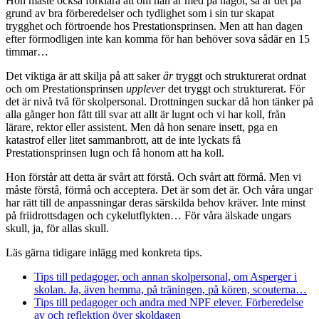
Hon måste också förklara att om han är med på något, så är det på
grund av bra förberedelser och tydlighet som i sin tur skapat
trygghet och förtroende hos Prestationsprinsen. Men att han dagen
efter förmodligen inte kan komma för han behöver sova sådär en 15
timmar…
Det viktiga är att skilja på att saker
är
tryggt och strukturerat ordnat
och om Prestationsprinsen
upplever
det tryggt och strukturerat. För
det är nivå två för skolpersonal. Drottningen suckar då hon tänker på
alla gånger hon fått till svar att allt är lugnt och vi har koll, från
lärare, rektor eller assistent. Men då hon senare insett, pga en
katastrof eller litet sammanbrott, att de inte lyckats få
Prestationsprinsen lugn och få honom att ha koll.
Hon förstår att detta är svårt att förstå. Och svårt att förmå. Men vi
måste förstå, förmå och acceptera. Det är som det är. Och våra ungar
har rätt till de anpassningar deras särskilda behov kräver. Inte minst
på friidrottsdagen och cykelutflykten… För våra älskade ungars
skull, ja, för allas skull.
Läs gärna tidigare inlägg med konkreta tips.
Tips till pedagoger, och annan skolpersonal, om Asperger i
skolan. Ja, även hemma, på träningen, på kören, scouterna…
Tips till pedagoger och andra med NPF elever. Förberedelse
av och reflektion över skoldagen