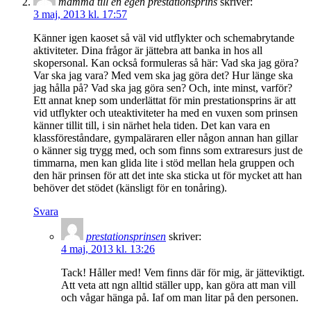
mamma till en egen prestationsprins
skriver:
3 maj, 2013 kl. 17:57
Känner igen kaoset så väl vid utflykter och schemabrytande
aktiviteter. Dina frågor är jättebra att banka in hos all
skopersonal. Kan också formuleras så här: Vad ska jag göra?
Var ska jag vara? Med vem ska jag göra det? Hur länge ska
jag hålla på? Vad ska jag göra sen? Och, inte minst, varför?
Ett annat knep som underlättat för min prestationsprins är att
vid utflykter och uteaktiviteter ha med en vuxen som prinsen
känner tillit till, i sin närhet hela tiden. Det kan vara en
klassföreståndare, gympaläraren eller någon annan han gillar
o känner sig trygg med, och som finns som extraresurs just de
timmarna, men kan glida lite i stöd mellan hela gruppen och
den här prinsen för att det inte ska sticka ut för mycket att han
behöver det stödet (känsligt för en tonåring).
Svara
prestationsprinsen
skriver:
4 maj, 2013 kl. 13:26
Tack! Håller med! Vem finns där för mig, är jätteviktigt.
Att veta att ngn alltid ställer upp, kan göra att man vill
och vågar hänga på. Iaf om man litar på den personen.