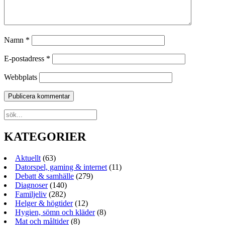
Namn
*
E-postadress
*
Webbplats
KATEGORIER
Aktuellt
(63)
Datorspel, gaming & internet
(11)
Debatt & samhälle
(279)
Diagnoser
(140)
Familjeliv
(282)
Helger & högtider
(12)
Hygien, sömn och kläder
(8)
Mat och måltider
(8)