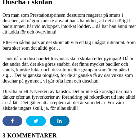
Duscha i skolan
Om man som Prestationsprinsen dessutom reagerar på smuts i
duschen, att någon kanske använt hans handduk, att det är rörigt i
badrummet, hår vid avloppet, intorkat lödder… då har han ännu mer
att ladda för och övervinna!
Efter en sådan pärs är det skönt att vila ett tag i något rutinartat. Som
bara sker som det alltid gör…
Tänk då om duschandet förväntas ske i skolan efter gympan! Då är
det andra där, det ska göras snabbt, det finns mycket baciller och
smuts, kanske luktar och dessutom efter gympan som är en pärs i
sig… Det är ganska ologiskt, för de är ganska få av oss vuxna som
duschar på gymmet, vi går ofta hem och duschar.
Duscha är ett fyrverkeri av känslor. Det är inte så konstigt när man
tänker efter att fyrverkerier av förändring på rekordkort tid inte alltid
är så lätt. Det gäller att acceptera att det är som det är. För våra
älskade ungars skull, ja, för allas skull!
3 KOMMENTARER