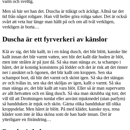
varm och svettig.
Men så här ser han det. Duscha är tråkigt och äckligt. Alltså tar det
tid från något roligare. Han vill hellre göra roliga saker. Det är också
svårt att veta hur länge man hållt på och om all tvål verkligen,
verkligen är borta…
Duscha är ett fyrverkeri av känslor
Klä av sig, det blir kallt, in i en trång dusch, det blir blött, kanske lite
kallt innan det blir varmt vatten, sen blir det kallt där huden är blöt,
men inte strålen är på just då. Så ska man stänga av, ta schampo i
håret, det är konstig konsistens på lödder och det är risk att det rinner
ner i ansiktet och ögonen, det blir kallt om kroppen. Sen ska
schampot bort, då blir det varmt och skönt igen. Så ska det stängas
av och tvålas in, sen ska det sköljas av igen, kallt o varmt. Så ska
man stänga av, det blir kallt att vara blöt. Eller så är man supervarm
av allt hetvatten och en lång dusch. Så ska man skrubba sig torr, det
vill till att Drottningen tumlat eller använt mjukmedel (utan parfym)
så handduken är mjuk och skön. Gärna olika handdukar till olika
kroppsdelar. Men håret är blött. På med kläder, kanske nya, rena
kläder som inte är lika sköna som de han hade innan. Det är
ytterligare en förändring…