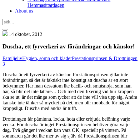
Hemmasittardagen
About us
14 oktober, 2012
Duscha, ett fyrverkeri av förändringar och känslor!
Familjeliv
Hygien, sömn och kläder
Prestationsprinsen & Drottningen
3
Duscha är ett fyrverkeri av känslor. Prestationsprinsen gillar inte
förändringar, så det är faktiskt inte konstigt att duscha är ett stort
bekymmer. Har man dessutom lite bacill- och smutsnoja, som han
har, så blir det inte lättare… Och med den fixering vid hur kroppen
ska se ut, är det många som tycker att de inte vill visa upp sig. Andra
kanske inte tänker så mycket på det, men blir mobbade för något
kroppsligt. Duscha med andra är tufft.
Drottningen får påminna, locka, hota eller erbjuda belöning varje
vecka. För duscha är inget Prestationsprinsen behöver göra varje
dag. Två gånger i veckan kan vara OK, speciellt på vintern. På
sommaren går det lite mer av sig själv då Prestationsprinsen blir