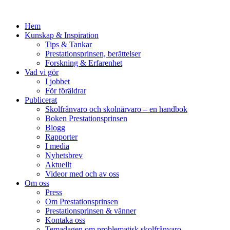
Hem
Kunskap & Inspiration
Tips & Tankar
Prestationsprinsen, berättelser
Forskning & Erfarenhet
Vad vi gör
I jobbet
För föräldrar
Publicerat
Skolfrånvaro och skolnärvaro – en handbok
Boken Prestationsprinsen
Blogg
Rapporter
I media
Nyhetsbrev
Aktuellt
Videor med och av oss
Om oss
Press
Om Prestationsprinsen
Prestationsprinsen & vänner
Kontaka oss
Temadagen om problematisk skolfrånvaro,