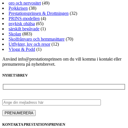
oro och nervositet
(49)
Pojkkrisen
(38)
Prestationsprinsen & Drottningen
(32)
PRINS-modellen
(4)
psykisk ohälsa
(65)
särskilt begåvade
(1)
Skolan
(883)
Skolfrånvaro och hemmasittare
(70)
Utflykter, lov och resor
(12)
Vlogg & Podd
(1)
Använd info@prestationsprinsen om du vill komma i kontakt eller
prenumerera på nyhetsbrevet.
NYHETSBREV
KONTAKTA PRESTATIONSPRINSEN