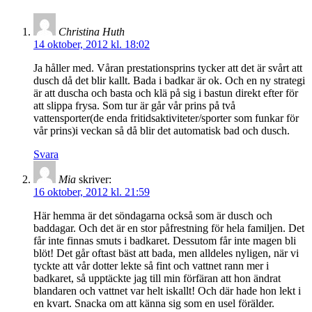
Christina Huth
14 oktober, 2012 kl. 18:02
Ja håller med. Våran prestationsprins tycker att det är svårt att
dusch då det blir kallt. Bada i badkar är ok. Och en ny strategi
är att duscha och basta och klä på sig i bastun direkt efter för
att slippa frysa. Som tur är går vår prins på två
vattensporter(de enda fritidsaktiviteter/sporter som funkar för
vår prins)i veckan så då blir det automatisk bad och dusch.
Svara
Mia
skriver:
16 oktober, 2012 kl. 21:59
Här hemma är det söndagarna också som är dusch och
baddagar. Och det är en stor påfrestning för hela familjen. Det
får inte finnas smuts i badkaret. Dessutom får inte magen bli
blöt! Det går oftast bäst att bada, men alldeles nyligen, när vi
tyckte att vår dotter lekte så fint och vattnet rann mer i
badkaret, så upptäckte jag till min förfäran att hon ändrat
blandaren och vattnet var helt iskallt! Och där hade hon lekt i
en kvart. Snacka om att känna sig som en usel förälder.