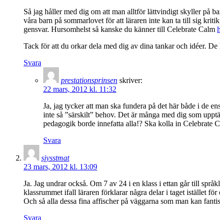
Så jag håller med dig om att man alltför lättvindigt skyller på ba
våra barn på sommarlovet för att läraren inte kan ta till sig kri
gensvar. Hursomhelst så kanske du känner till Celebrate Calm
Tack för att du orkar dela med dig av dina tankar och idéer. De
Svara
prestationsprinsen
skriver:
22 mars, 2012 kl. 11:32
Ja, jag tycker att man ska fundera på det här både i de e
inte så ”särskilt” behov. Det är många med dig som upptä
pedagogik borde innefatta alla!? Ska kolla in Celebrate Ca
Svara
sjysstmat
23 mars, 2012 kl. 13:09
Ja. Jag undrar också. Om 7 av 24 i en klass i ettan går till sp
klassrummet ifall läraren förklarar några delar i taget istället för
Och så alla dessa fina affischer på väggarna som man kan fantise
Svara