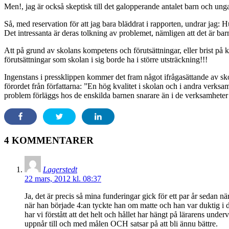
Men!, jag är också skeptisk till det galopperande antalet barn och ung
Så, med reservation för att jag bara bläddrat i rapporten, undrar jag: 
Det intressanta är deras tolkning av problemet, nämligen att det är bar
Att på grund av skolans kompetens och förutsättningar, eller brist på
förutsättningar som skolan i sig borde ha i större utsträckning!!!
Ingenstans i pressklippen kommer det fram något ifrågasättande av skol
förordet från författarna: ”En hög kvalitet i skolan och i andra verksam
problem förläggs hos de enskilda barnen snarare än i de verksamheter s
4 KOMMENTARER
Lagerstedt
22 mars, 2012 kl. 08:37
Ja, det är precis så mina funderingar gick för ett par år sedan n
när han började 4:an tyckte han om matte och han var duktig i 
har vi förstått att det helt och hållet har hängt på lärarens unde
uppnår till och med målen OCH satsar på att bli ännu bättre.