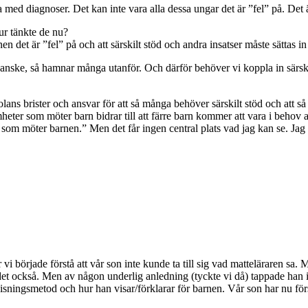
a med diagnoser. Det kan inte vara alla dessa ungar det är ”fel” på. Det
Hur tänkte de nu?
nen det är ”fel” på och att särskilt stöd och andra insatser måste sättas 
 kanske, så hamnar många utanför. Och därför behöver vi koppla in särsk
ans brister och ansvar för att så många behöver särskilt stöd och att s
heter som möter barn bidrar till att färre barn kommer att vara i behov a
om möter barnen.” Men det får ingen central plats vad jag kan se. Jag un
är vi började förstå att vår son inte kunde ta till sig vad matteläraren 
det också. Men av någon underlig anledning (tyckte vi då) tappade han 
rvisningsmetod och hur han visar/förklarar för barnen. Vår son har nu först