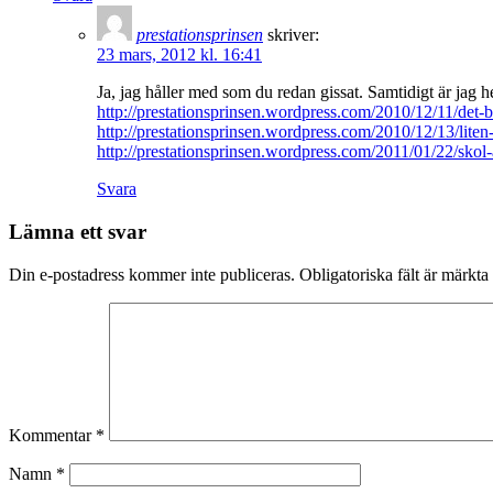
prestationsprinsen
skriver:
23 mars, 2012 kl. 16:41
Ja, jag håller med som du redan gissat. Samtidigt är jag h
http://prestationsprinsen.wordpress.com/2010/12/11/det-bl
http://prestationsprinsen.wordpress.com/2010/12/13/liten-i
http://prestationsprinsen.wordpress.com/2011/01/22/sko
Svara
Lämna ett svar
Din e-postadress kommer inte publiceras.
Obligatoriska fält är märkta
Kommentar
*
Namn
*