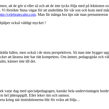
rnen, att de gör si eller så och att de inte tycks följa med på lektionen o
tik. Vi försökte finna vägar för att underlätta för vår son och kom med må
http://celebratecalm.com
. Man får många bra tips när man prenumererar
 hjälper också väldigt mycket !
nskilda fallen, men också i de stora perspektiven. Så man inte bygger up
cker att lärarna inte har rätt kompetens. Om ämnet, pedagogiskt och väl
lm, känner inte till det.
råklek varje dag med specialpedagogen, kanske hela undervisningen borde 
 en hel jätteuppgift. Eller leker rim och ramsor.
ra kring när instruktionerna blir för svåra att följa…