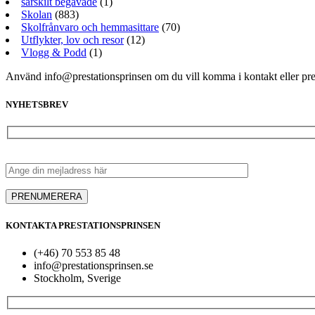
särskilt begåvade
(1)
Skolan
(883)
Skolfrånvaro och hemmasittare
(70)
Utflykter, lov och resor
(12)
Vlogg & Podd
(1)
Använd info@prestationsprinsen om du vill komma i kontakt eller pr
NYHETSBREV
KONTAKTA PRESTATIONSPRINSEN
(+46) 70 553 85 48
info@prestationsprinsen.se
Stockholm, Sverige