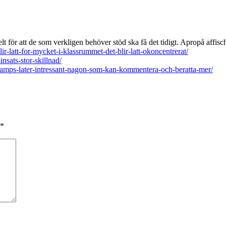
elt för att de som verkligen behöver stöd ska få det tidigt. Apropå affis
ir-latt-for-mycket-i-klassrummet-det-blir-latt-okoncentrerat/
nsats-stor-skillnad/
l-amps-later-intressant-nagon-som-kan-kommentera-och-beratta-mer/
*