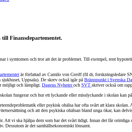
 till Finansdepartementet.
i symtomen och tror att det är problemet. Till exempel, rent hypotetiskt
partementet
är författad av Camilo von Greiff (fil dr, forskningsledar
a sjukhuset, Uppsala). De skrev också igår på
Brännpunkt i Svenska Da
är möjligt och lämpligt.
Dagens Nyheter
och
SVT
skriver också om rapp
t skolan fungerar och hur ett lyckande eller misslyckande i skolan kan p
teendeproblematik eller psykisk ohälsa har ofta svårt att klara skolan. 
itetsersättning och att den psykiska ohälsan bland unga ökar, kan delvis be
r. Att vi ska hjälpa dem som har det svårt tidigt. Innan det får orimli
 liv. Dessutom är det samhällsekonomiskt lönsamt.