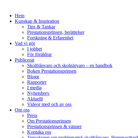
Hem
Kunskap & Inspiration
Tips & Tankar
Prestationsprinsen, berättelser
Forskning & Erfarenhet
Vad vi gör
I jobbet
För föräldrar
Publicerat
Skolfrånvaro och skolnärvaro – en handbok
Boken Prestationsprinsen
Blogg
Rapporter
I media
Nyhetsbrev
Aktuellt
Videor med och av oss
Om oss
Press
Om Prestationsprinsen
Prestationsprinsen & vänner
Kontaka oss
Temadagen om problematisk skolfrånvaro, Hemmasittar