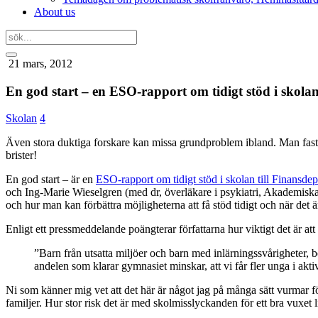
About us
21 mars, 2012
En god start – en ESO-rapport om tidigt stöd i skolan
Skolan
4
Även stora duktiga forskare kan missa grundproblem ibland. Man fastnar 
brister!
En god start – är en
ESO-rapport om tidigt stöd i skolan till Finansde
och Ing-Marie Wieselgren (med dr, överläkare i psykiatri, Akademisk
och hur man kan förbättra möjligheterna att få stöd tidigt och när det 
Enligt ett pressmeddelande poängterar författarna hur viktigt det är at
”Barn från utsatta miljöer och barn med inlärningssvårigheter, be
andelen som klarar gymnasiet minskar, att vi får fler unga i aktiv
Ni som känner mig vet att det här är något jag på många sätt vurmar fö
familjer. Hur stor risk det är med skolmisslyckanden för ett bra vuxet