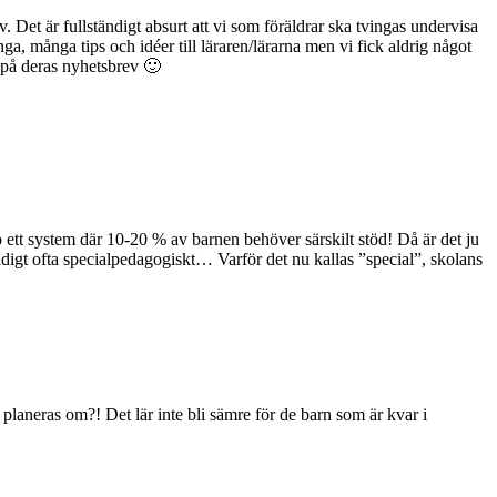
sv. Det är fullständigt absurt att vi som föräldrar ska tvingas undervisa
nga, många tips och idéer till läraren/lärarna men vi fick aldrig något
 på deras nyhetsbrev 🙂
p ett system där 10-20 % av barnen behöver särskilt stöd! Då är det ju
digt ofta specialpedagogiskt… Varför det nu kallas ”special”, skolans
planeras om?! Det lär inte bli sämre för de barn som är kvar i