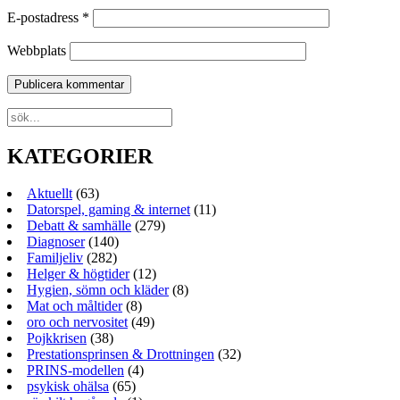
E-postadress
*
Webbplats
KATEGORIER
Aktuellt
(63)
Datorspel, gaming & internet
(11)
Debatt & samhälle
(279)
Diagnoser
(140)
Familjeliv
(282)
Helger & högtider
(12)
Hygien, sömn och kläder
(8)
Mat och måltider
(8)
oro och nervositet
(49)
Pojkkrisen
(38)
Prestationsprinsen & Drottningen
(32)
PRINS-modellen
(4)
psykisk ohälsa
(65)