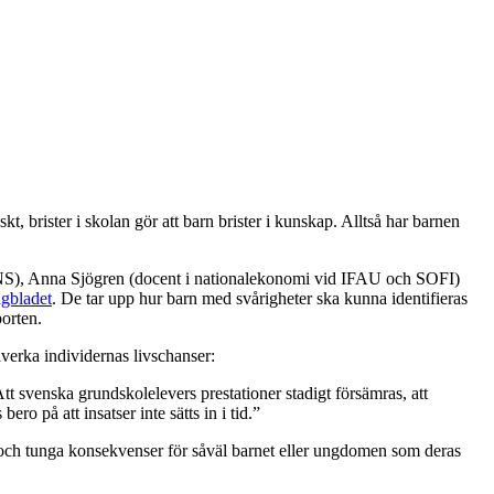
, brister i skolan gör att barn brister i kunskap. Alltså har barnen
e SNS), Anna Sjögren (docent i nationalekonomi vid IFAU och SOFI)
gbladet
. De tar upp hur barn med svårigheter ska kunna identifieras
orten.
åverka individernas livschanser:
Att svenska grundskolelevers prestationer stadigt försämras, att
ro på att insatser inte sätts in i tid.”
ga och tunga konsekvenser för såväl barnet eller ungdomen som deras