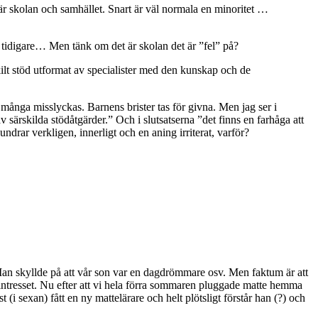
 är skolan och samhället. Snart är väl normala en minoritet …
in tidigare… Men tänk om det är skolan det är ”fel” på?
ilt stöd utformat av specialister med den kunskap och de
å många misslyckas. Barnens brister tas för givna. Men jag ser i
v särskilda stödåtgärder.” Och i slutsatserna ”det finns en farhåga att
drar verkligen, innerligt och en aning irriterat, varför?
sa. Man skyllde på att vår son var en dagdrömmare osv. Men faktum är att
intresset. Nu efter att vi hela förra sommaren pluggade matte hemma
 (i sexan) fått en ny mattelärare och helt plötsligt förstår han (?) och