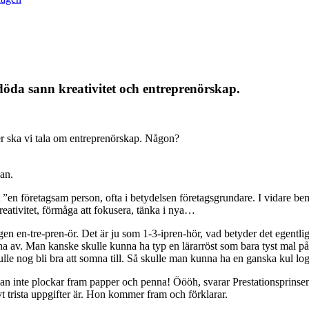
döda sann kreativitet och entreprenörskap.
er ska vi tala om entreprenörskap. Någon?
san.
t ”en företagsam person, ofta i betydelsen företagsgrundare. I vidare b
reativitet, förmåga att fokusera, tänka i nya…
igen en-tre-pren-ör. Det är ju som 1-3-ipren-hör, vad betyder det egent
 av. Man kanske skulle kunna ha typ en lärarröst som bara tyst mal på, s
ulle nog bli bra att somna till. Så skulle man kunna ha en ganska kul 
an inte plockar fram papper och penna! Öööh, svarar Prestationsprinsen
vt trista uppgifter är. Hon kommer fram och förklarar.