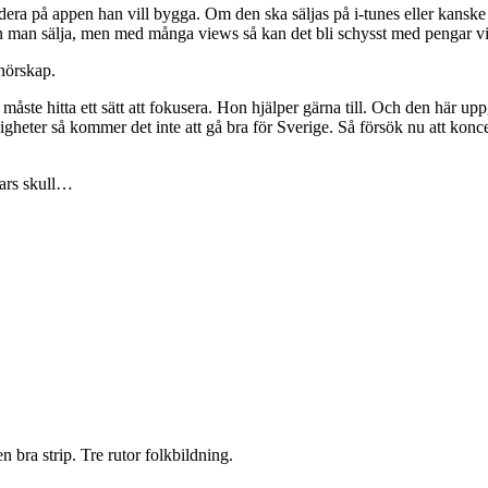
era på appen han vill bygga. Om den ska säljas på i-tunes eller kanske
 man sälja, men med många views så kan det bli schysst med pengar vi
enörskap.
måste hitta ett sätt att fokusera. Hon hjälper gärna till. Och den här up
ligheter så kommer det inte att gå bra för Sverige. Så försök nu att konc
gars skull…
n bra strip. Tre rutor folkbildning.