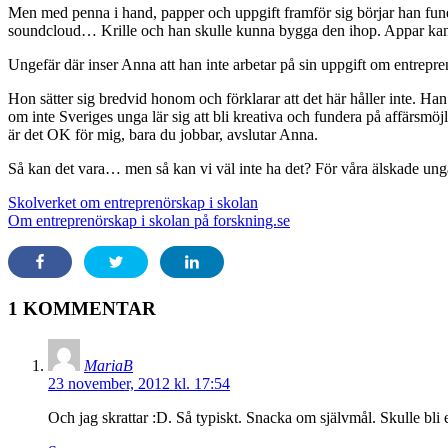
Men med penna i hand, papper och uppgift framför sig börjar han fund
soundcloud… Krille och han skulle kunna bygga den ihop. Appar kan
Ungefär där inser Anna att han inte arbetar på sin uppgift om entrepr
Hon sätter sig bredvid honom och förklarar att det här håller inte. Han 
om inte Sveriges unga lär sig att bli kreativa och fundera på affärsmöj
är det OK för mig, bara du jobbar, avslutar Anna.
Så kan det vara… men så kan vi väl inte ha det? För våra älskade un
Skolverket om entreprenörskap i skolan
Om entreprenörskap i skolan på forskning.se
1 KOMMENTAR
MariaB
23 november, 2012 kl. 17:54
Och jag skrattar :D. Så typiskt. Snacka om självmål. Skulle bli e