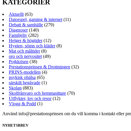
KATEGORIER
Aktuellt
(63)
Datorspel, gaming & internet
(11)
Debatt & samhälle
(279)
Diagnoser
(140)
Familjeliv
(282)
Helger & högtider
(12)
Hygien, sömn och kläder
(8)
Mat och måltider
(8)
oro och nervositet
(49)
Pojkkrisen
(38)
Prestationsprinsen & Drottningen
(32)
PRINS-modellen
(4)
psykisk ohälsa
(65)
särskilt begåvade
(1)
Skolan
(883)
Skolfrånvaro och hemmasittare
(70)
Utflykter, lov och resor
(12)
Vlogg & Podd
(1)
Använd info@prestationsprinsen om du vill komma i kontakt eller pr
NYHETSBREV