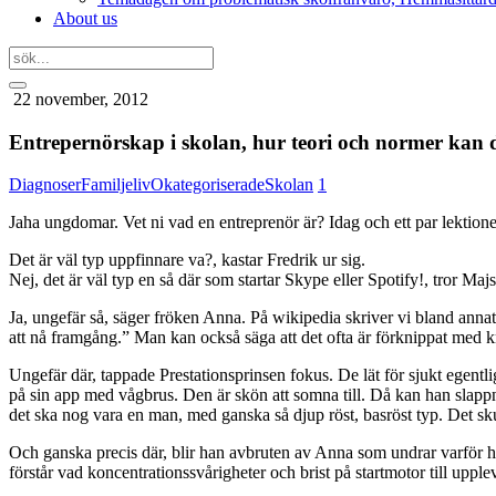
About us
22 november, 2012
Entrepernörskap i skolan, hur teori och normer kan 
Diagnoser
Familjeliv
Okategoriserade
Skolan
1
Jaha ungdomar. Vet ni vad en entreprenör är? Idag och ett par lektion
Det är väl typ uppfinnare va?, kastar Fredrik ur sig.
Nej, det är väl typ en så där som startar Skype eller Spotify!, tror Maj
Ja, ungefär så, säger fröken Anna. På wikipedia skriver vi bland anna
att nå framgång.” Man kan också säga att det ofta är förknippat med k
Ungefär där, tappade Prestationsprinsen fokus. De lät för sjukt egentl
på sin app med vågbrus. Den är skön att somna till. Då kan han slappna
det ska nog vara en man, med ganska så djup röst, basröst typ. Det sk
Och ganska precis där, blir han avbruten av Anna som undrar varför h
förstår vad koncentrationssvårigheter och brist på startmotor till upple