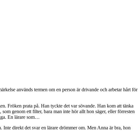
emärkelse används termen om en person är drivande och arbetar hårt för
ligen. Fröken prata på. Han tyckte det var sövande. Han kom att tänka
om genom ett filter, bara man inte hör allt hon säger, eller förresten
logga. En lärare som…
. Inte direkt det svar en lärare drömmer om. Men Anna är bra, hon