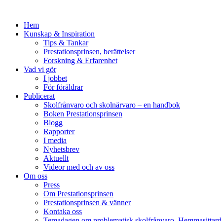
Hem
Kunskap & Inspiration
Tips & Tankar
Prestationsprinsen, berättelser
Forskning & Erfarenhet
Vad vi gör
I jobbet
För föräldrar
Publicerat
Skolfrånvaro och skolnärvaro – en handbok
Boken Prestationsprinsen
Blogg
Rapporter
I media
Nyhetsbrev
Aktuellt
Videor med och av oss
Om oss
Press
Om Prestationsprinsen
Prestationsprinsen & vänner
Kontaka oss
Temadagen om problematisk skolfrånvaro, Hemmasittar