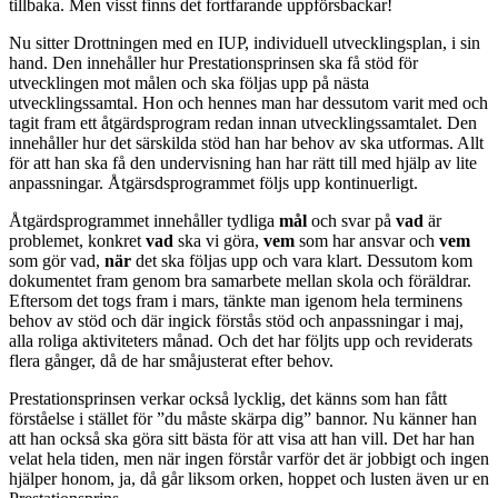
tillbaka. Men visst finns det fortfarande uppförsbackar!
Nu sitter Drottningen med en IUP, individuell utvecklingsplan, i sin
hand. Den innehåller hur Prestationsprinsen ska få stöd för
utvecklingen mot målen och ska följas upp på nästa
utvecklingssamtal. Hon och hennes man har dessutom varit med och
tagit fram ett åtgärdsprogram redan innan utvecklingssamtalet. Den
innehåller hur det särskilda stöd han har behov av ska utformas. Allt
för att han ska få den undervisning han har rätt till med hjälp av lite
anpassningar. Åtgärsdsprogrammet följs upp kontinuerligt.
Åtgärdsprogrammet innehåller tydliga
mål
och svar på
vad
är
problemet, konkret
vad
ska vi göra,
vem
som har ansvar och
vem
som gör vad,
när
det ska följas upp och vara klart. Dessutom kom
dokumentet fram genom bra samarbete mellan skola och föräldrar.
Eftersom det togs fram i mars, tänkte man igenom hela terminens
behov av stöd och där ingick förstås stöd och anpassningar i maj,
alla roliga aktiviteters månad. Och det har följts upp och reviderats
flera gånger, då de har småjusterat efter behov.
Prestationsprinsen verkar också lycklig, det känns som han fått
förståelse i stället för ”du måste skärpa dig” bannor. Nu känner han
att han också ska göra sitt bästa för att visa att han vill. Det har han
velat hela tiden, men när ingen förstår varför det är jobbigt och ingen
hjälper honom, ja, då går liksom orken, hoppet och lusten även ur en