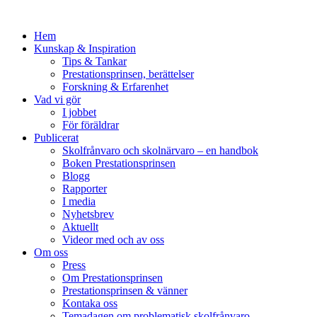
Hem
Kunskap & Inspiration
Tips & Tankar
Prestationsprinsen, berättelser
Forskning & Erfarenhet
Vad vi gör
I jobbet
För föräldrar
Publicerat
Skolfrånvaro och skolnärvaro – en handbok
Boken Prestationsprinsen
Blogg
Rapporter
I media
Nyhetsbrev
Aktuellt
Videor med och av oss
Om oss
Press
Om Prestationsprinsen
Prestationsprinsen & vänner
Kontaka oss
Temadagen om problematisk skolfrånvaro,