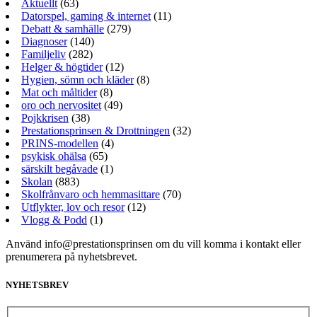
Aktuellt
(63)
Datorspel, gaming & internet
(11)
Debatt & samhälle
(279)
Diagnoser
(140)
Familjeliv
(282)
Helger & högtider
(12)
Hygien, sömn och kläder
(8)
Mat och måltider
(8)
oro och nervositet
(49)
Pojkkrisen
(38)
Prestationsprinsen & Drottningen
(32)
PRINS-modellen
(4)
psykisk ohälsa
(65)
särskilt begåvade
(1)
Skolan
(883)
Skolfrånvaro och hemmasittare
(70)
Utflykter, lov och resor
(12)
Vlogg & Podd
(1)
Använd info@prestationsprinsen om du vill komma i kontakt eller
prenumerera på nyhetsbrevet.
NYHETSBREV