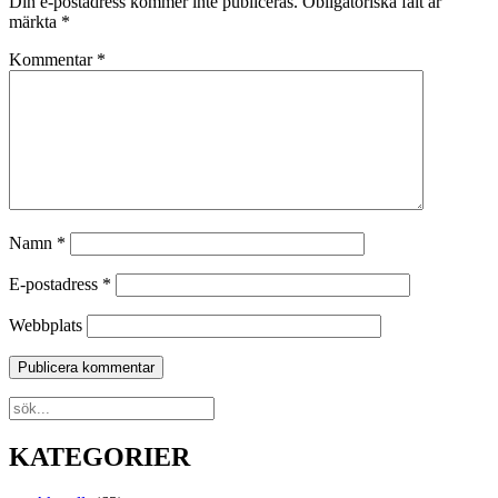
Din e-postadress kommer inte publiceras.
Obligatoriska fält är
märkta
*
Kommentar
*
Namn
*
E-postadress
*
Webbplats
KATEGORIER