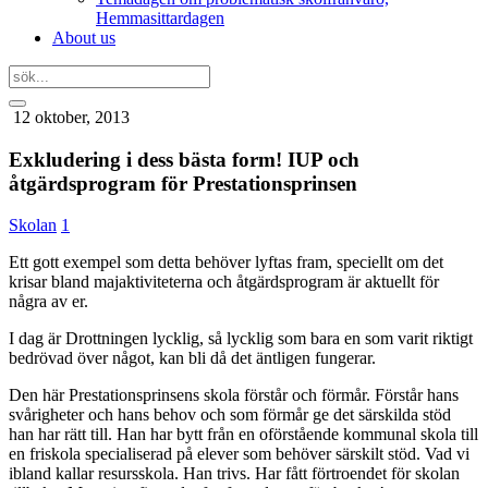
Hemmasittardagen
About us
12 oktober, 2013
Exkludering i dess bästa form! IUP och
åtgärdsprogram för Prestationsprinsen
Skolan
1
Ett gott exempel som detta behöver lyftas fram, speciellt om det
krisar bland majaktiviteterna och åtgärdsprogram är aktuellt för
några av er.
I dag är Drottningen lycklig, så lycklig som bara en som varit riktigt
bedrövad över något, kan bli då det äntligen fungerar.
Den här Prestationsprinsens skola förstår och förmår. Förstår hans
svårigheter och hans behov och som förmår ge det särskilda stöd
han har rätt till. Han har bytt från en oförstående kommunal skola till
en friskola specialiserad på elever som behöver särskilt stöd. Vad vi
ibland kallar resursskola. Han trivs. Har fått förtroendet för skolan