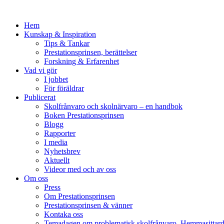
Hem
Kunskap & Inspiration
Tips & Tankar
Prestationsprinsen, berättelser
Forskning & Erfarenhet
Vad vi gör
I jobbet
För föräldrar
Publicerat
Skolfrånvaro och skolnärvaro – en handbok
Boken Prestationsprinsen
Blogg
Rapporter
I media
Nyhetsbrev
Aktuellt
Videor med och av oss
Om oss
Press
Om Prestationsprinsen
Prestationsprinsen & vänner
Kontaka oss
Temadagen om problematisk skolfrånvaro, Hemmasittar