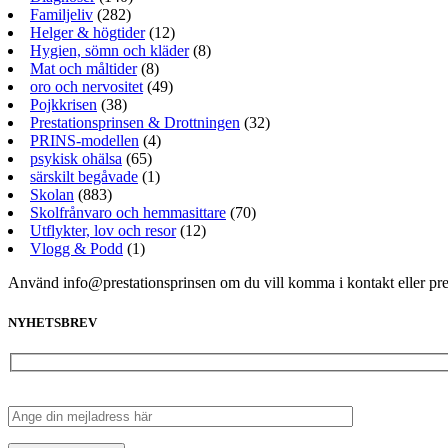
Familjeliv
(282)
Helger & högtider
(12)
Hygien, sömn och kläder
(8)
Mat och måltider
(8)
oro och nervositet
(49)
Pojkkrisen
(38)
Prestationsprinsen & Drottningen
(32)
PRINS-modellen
(4)
psykisk ohälsa
(65)
särskilt begåvade
(1)
Skolan
(883)
Skolfrånvaro och hemmasittare
(70)
Utflykter, lov och resor
(12)
Vlogg & Podd
(1)
Använd info@prestationsprinsen om du vill komma i kontakt eller pr
NYHETSBREV