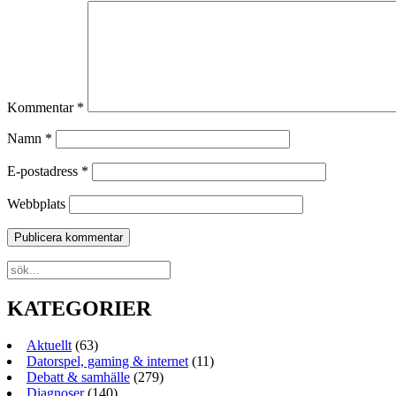
Kommentar
*
Namn
*
E-postadress
*
Webbplats
KATEGORIER
Aktuellt
(63)
Datorspel, gaming & internet
(11)
Debatt & samhälle
(279)
Diagnoser
(140)