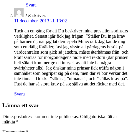
Svara
J K
skriver:
11 december, 2013 kl. 13:02
Tack än en gång för att Du beskriver mina prestationsprinsars
verklighet. Senast igår fick jag frågan: ”Ställer Du inga krav
på barnen?”, när jag lät dem spela Minecraft. Jag kände mig
som en dålig förälder, fast jag visste att gårdagens besök på
vårdcentralen som gick så jättebra, måste återhämtas från, och
kraft samlas för morgondagens möte med rektorn (där prinsen
helt säkert kommer ge ett intryck av att inte ha några
svårigheter alls). Jag önskar mina prinsar fick träffa någon i
samhället som begriper sig på dem, men där vi bor verkar det
inte finnas. De ska ”störas”, ”utmanas”, och ”ställas krav på”.
Fast de har så stora krav på sig själva att det räcker med det.
Svara
Lämna ett svar
Din e-postadress kommer inte publiceras.
Obligatoriska fält är
märkta
*
Kommentar
*