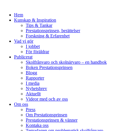
Hem
Kunskap & Inspiration
Tips & Tankar
Prestationsprinsen, berättelser
Forskning & Erfarenhet
Vad vi gör
I jobbet
För föräldrar
Publicerat
Skolfrånvaro och skolnärvaro – en handbok
Boken Prestationsprinsen
Blogg
Rapporter
I media
Nyhetsbrev
Aktuellt
Videor med och av oss
Om oss
Press
Om Prestationsprinsen
Prestationsprinsen & vänner
Kontaka oss
Temadagen om problematisk skolfrånvaro,