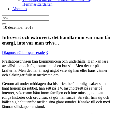
Hemmasittardagen
About us
10 december, 2013
Introvert och extrovert, det handlar om var man får
energi, inte var man trivs…
Diagnoser
Okategoriserade
3
Prestationsprinsen kan kommunicera och underhålla. Han kan läsa
av sällskapet och följa samtalet på ett bra sätt. Men det tar på
krafterna. Men det här är nog något vare sig han eller hans vänner
och släktingar fullt ut medvetna om.
Genom att under middagen dra historier, berätta roliga saker som
hänt honom på jobbet, han sett på TV, läst/hört/sett på sajter på
internet, saker som hänt inom familjen och inte minst genom att
roliga historier och ordvitsar, så gör han succé! Så vilar han sig och
håller sig helt utanför mellan sina glansstunder. Kanske till och med
lämnar sällskapet en stund.