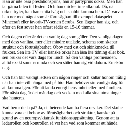
Han är inte bara prestationsprins, han är partyprins också. Men han
tar gärna bilen till festen. Och han dricker inte alkohol. Då, när
orken tryter, kan han smita iväg och snabbt komma hem. Då varvar
han ner med något som är förutsägbart till exempel dataspelet
Minecraft eller favorit-TV-serien Scrubs. Sen lägger han sig. och
efter en fest sover han oftast sådär en 15-16 timmar.
Och dagen efter är det en vanlig dag som gäller. Den vanliga dagen
med dess vanliga, mer eller mindre uttalade, schema som skapar
struktur och förutsägbarhet. Oboy med ost och skinkmacka till
frukost. Sen lite TV eller kanske orkar han läsa lite tidning eller bok,
sen brukar det vara dags för lunch. Så den vanliga promenaden,
alltid exakt samma runda och sen sätter han sig vid datorn. En skön
dag.
Och han blir väldigt ledsen om någon ringer och kallar honom tråkig
när han inte vill hänga med på bio. Han behöver sin vanliga dag för
att komma igen. För att ladda energi i ensamhet eller med familjen.
För nästa dag är det måndag och veckan med alla sina utmaningar
ska hanteras.
Vad beror detta på? Ja, ett beteende kan ha flera orsaker. Det skulle
kunna vara ett behov av förutsägbarhet och struktur, kanske på
grund av en neuropsykiatrisk funktionsuppsättning. Genom att ta
ledarrollen och kontrollen så vet han vad som kommer att hända.