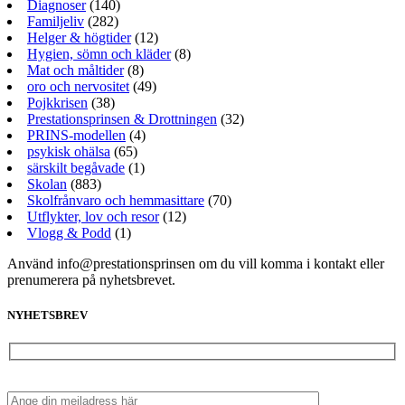
Diagnoser
(140)
Familjeliv
(282)
Helger & högtider
(12)
Hygien, sömn och kläder
(8)
Mat och måltider
(8)
oro och nervositet
(49)
Pojkkrisen
(38)
Prestationsprinsen & Drottningen
(32)
PRINS-modellen
(4)
psykisk ohälsa
(65)
särskilt begåvade
(1)
Skolan
(883)
Skolfrånvaro och hemmasittare
(70)
Utflykter, lov och resor
(12)
Vlogg & Podd
(1)
Använd info@prestationsprinsen om du vill komma i kontakt eller
prenumerera på nyhetsbrevet.
NYHETSBREV