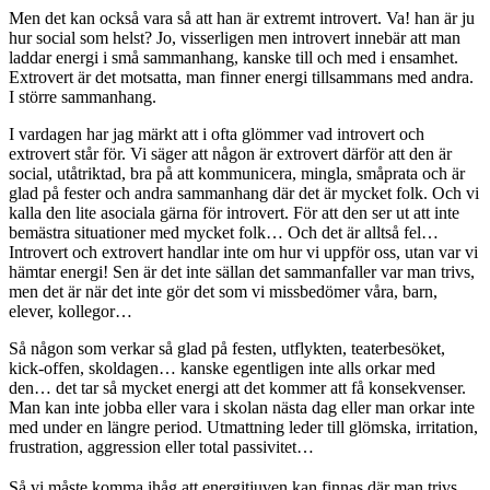
Men det kan också vara så att han är extremt introvert. Va! han är ju
hur social som helst? Jo, visserligen men introvert innebär att man
laddar energi i små sammanhang, kanske till och med i ensamhet.
Extrovert är det motsatta, man finner energi tillsammans med andra.
I större sammanhang.
I vardagen har jag märkt att i ofta glömmer vad introvert och
extrovert står för. Vi säger att någon är extrovert därför att den är
social, utåtriktad, bra på att kommunicera, mingla, småprata och är
glad på fester och andra sammanhang där det är mycket folk. Och vi
kalla den lite asociala gärna för introvert. För att den ser ut att inte
bemästra situationer med mycket folk… Och det är alltså fel…
Introvert och extrovert handlar inte om hur vi uppför oss, utan var vi
hämtar energi! Sen är det inte sällan det sammanfaller var man trivs,
men det är när det inte gör det som vi missbedömer våra, barn,
elever, kollegor…
Så någon som verkar så glad på festen, utflykten, teaterbesöket,
kick-offen, skoldagen… kanske egentligen inte alls orkar med
den… det tar så mycket energi att det kommer att få konsekvenser.
Man kan inte jobba eller vara i skolan nästa dag eller man orkar inte
med under en längre period. Utmattning leder till glömska, irritation,
frustration, aggression eller total passivitet…
Så vi måste komma ihåg att energitjuven kan finnas där man trivs,