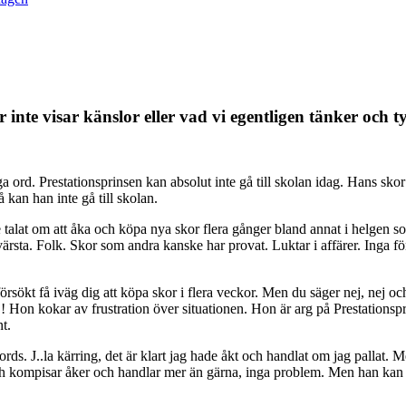
r inte visar känslor eller vad vi egentligen tänker och t
rd. Prestationsprinsen kan absolut inte gå till skolan idag. Hans skor ä
 kan han inte gå till skolan.
e talat om att åka och köpa nya skor flera gånger bland annat i helgen so
t värsta. Folk. Skor som andra kanske har provat. Luktar i affärer. Inga
sökt få iväg dig att köpa skor i flera veckor. Men du säger nej, nej och
e!! Hon kokar av frustration över situationen. Hon är arg på Prestationsp
t.
. J..la kärring, det är klart jag hade åkt och handlat om jag pallat. Men j
n och kompisar åker och handlar mer än gärna, inga problem. Men han kan