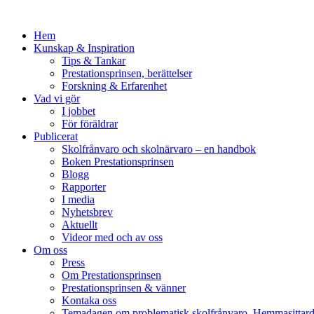
Hem
Kunskap & Inspiration
Tips & Tankar
Prestationsprinsen, berättelser
Forskning & Erfarenhet
Vad vi gör
I jobbet
För föräldrar
Publicerat
Skolfrånvaro och skolnärvaro – en handbok
Boken Prestationsprinsen
Blogg
Rapporter
I media
Nyhetsbrev
Aktuellt
Videor med och av oss
Om oss
Press
Om Prestationsprinsen
Prestationsprinsen & vänner
Kontaka oss
Temadagen om problematisk skolfrånvaro, Hemmasittar