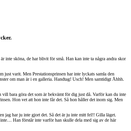
ycker.
r inte sköna, de har blivit för små. Han kan inte ta några andra skor
m just varit. Men Prestationsprinsen har inte lyckats samla den
 fönster om man är i en galleria. Handtag! Usch! Men samtidigt Åhhh.
 vill bara göra det som är bekvämt för dig just då. Varför kan du inte
rinsen. Hon vet att hon inte får det. Så hon håller det inom sig. Men
ag har ju inte gjort det. Så det är ju inte mitt fel!! Gilla läget.
 inte… Han förstår inte varför han skulle dela med sig av de här