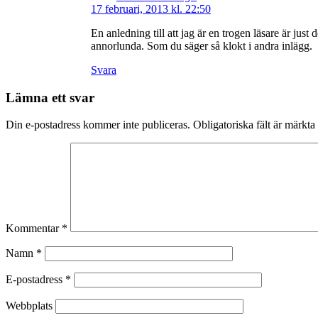
17 februari, 2013 kl. 22:50
En anledning till att jag är en trogen läsare är jus
annorlunda. Som du säger så klokt i andra inlägg.
Svara
Lämna ett svar
Din e-postadress kommer inte publiceras.
Obligatoriska fält är märkta
Kommentar
*
Namn
*
E-postadress
*
Webbplats