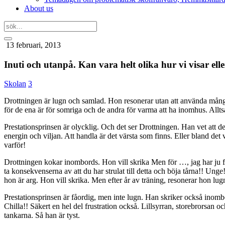
About us
13 februari, 2013
Inuti och utanpå. Kan vara helt olika hur vi visar elle
Skolan
3
Drottningen är lugn och samlad. Hon resonerar utan att använda många o
för de ena är för somriga och de andra för varma att ha inomhus. Alltså
Prestationsprinsen är olycklig. Och det ser Drottningen. Han vet att d
energin och viljan. Att handla är det värsta som finns. Eller bland de
varför!
Drottningen kokar inombords. Hon vill skrika Men för …, jag har ju för
ta konsekvenserna av att du har strulat till detta och böja tårna!! Ung
hon är arg. Hon vill skrika. Men efter år av träning, resonerar hon lugn
Prestationsprinsen är fåordig, men inte lugn. Han skriker också inombords
Chilla!! Säkert en hel del frustration också. Lillsyrran, storebrorsa
tankarna. Så han är tyst.