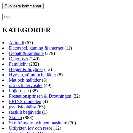
KATEGORIER
Aktuellt
(63)
Datorspel, gaming & internet
(11)
Debatt & samhälle
(279)
Diagnoser
(140)
Familjeliv
(282)
Helger & högtider
(12)
Hygien, sömn och kläder
(8)
Mat och måltider
(8)
oro och nervositet
(49)
Pojkkrisen
(38)
Prestationsprinsen & Drottningen
(32)
PRINS-modellen
(4)
psykisk ohälsa
(65)
särskilt begåvade
(1)
Skolan
(883)
Skolfrånvaro och hemmasittare
(70)
Utflykter, lov och resor
(12)