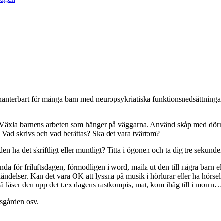
vet hanterbart för många barn med neuropsykriatiska funktionsnedsättninga
Växla barnens arbeten som hänger på väggarna. Använd skåp med dörrar.
s? Vad skrivs och vad berättas? Ska det vara tvärtom?
n ha det skriftligt eller muntligt? Titta i ögonen och ta dig tre sekunder
enda för friluftsdagen, förmodligen i word, maila ut den till några barn 
händelser. Kan det vara OK att lyssna på musik i hörlurar eller ha hörse
å läser den upp det t.ex dagens rastkompis, mat, kom ihåg till i morrn
dsgården osv.