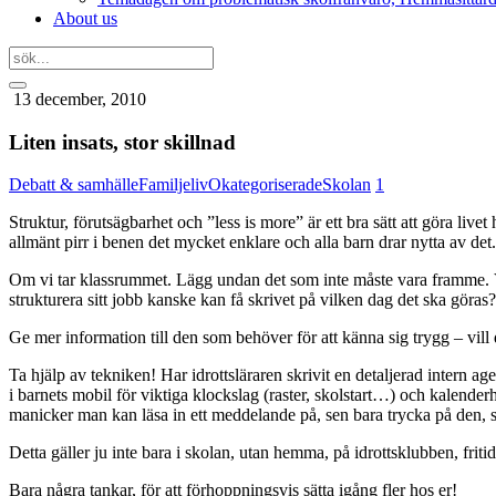
About us
13 december, 2010
Liten insats, stor skillnad
Debatt & samhälle
Familjeliv
Okategoriserade
Skolan
1
Struktur, förutsägbarhet och ”less is more” är ett bra sätt att göra li
allmänt pirr i benen det mycket enklare och alla barn drar nytta av det.
Om vi tar klassrummet. Lägg undan det som inte måste vara framme. 
strukturera sitt jobb kanske kan få skrivet på vilken dag det ska göra
Ge mer information till den som behöver för att känna sig trygg – vill de
Ta hjälp av tekniken! Har idrottsläraren skrivit en detaljerad intern ag
i barnets mobil för viktiga klockslag (raster, skolstart…) och kalender
manicker man kan läsa in ett meddelande på, sen bara trycka på den, s
Detta gäller ju inte bara i skolan, utan hemma, på idrottsklubben, friti
Bara några tankar, för att förhoppningsvis sätta igång fler hos er!