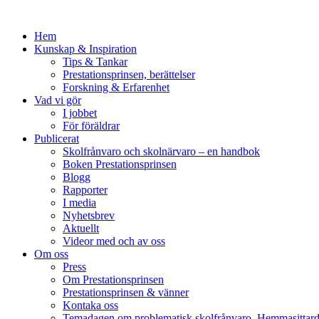
Hem
Kunskap & Inspiration
Tips & Tankar
Prestationsprinsen, berättelser
Forskning & Erfarenhet
Vad vi gör
I jobbet
För föräldrar
Publicerat
Skolfrånvaro och skolnärvaro – en handbok
Boken Prestationsprinsen
Blogg
Rapporter
I media
Nyhetsbrev
Aktuellt
Videor med och av oss
Om oss
Press
Om Prestationsprinsen
Prestationsprinsen & vänner
Kontaka oss
Temadagen om problematisk skolfrånvaro, Hemmasittar