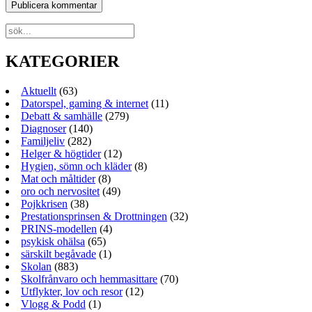
KATEGORIER
Aktuellt
(63)
Datorspel, gaming & internet
(11)
Debatt & samhälle
(279)
Diagnoser
(140)
Familjeliv
(282)
Helger & högtider
(12)
Hygien, sömn och kläder
(8)
Mat och måltider
(8)
oro och nervositet
(49)
Pojkkrisen
(38)
Prestationsprinsen & Drottningen
(32)
PRINS-modellen
(4)
psykisk ohälsa
(65)
särskilt begåvade
(1)
Skolan
(883)
Skolfrånvaro och hemmasittare
(70)
Utflykter, lov och resor
(12)
Vlogg & Podd
(1)