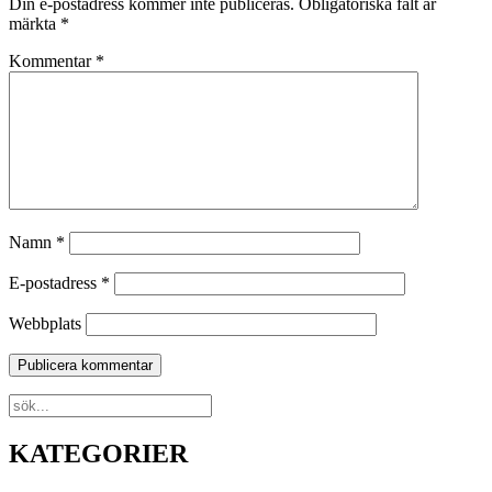
Din e-postadress kommer inte publiceras.
Obligatoriska fält är
märkta
*
Kommentar
*
Namn
*
E-postadress
*
Webbplats
KATEGORIER