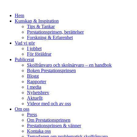
Hem
Kunskap & Inspiration
Tips & Tankar
Prestationsprinsen, berättelser
Forskning & Erfarenhet
Vad vi gör
I jobbet
För föräldrar
Publicerat
Skolfrånvaro och skolnärvaro – en handbok
Boken Prestationsprinsen
Blogg
Rapporter
I media
Nyhetsbrev
Aktuellt
Videor med och av oss
Om oss
Press
Om Prestationsprinsen
Prestationsprinsen & vänner
Kontaka oss
Temadagen om problematisk skolfrånvaro,