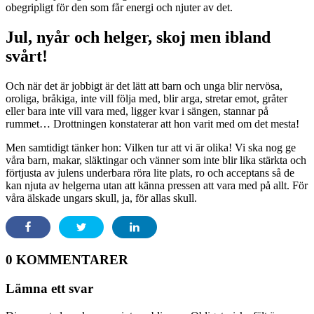
obegripligt för den som får energi och njuter av det.
Jul, nyår och helger, skoj men ibland
svårt!
Och när det är jobbigt är det lätt att barn och unga blir nervösa,
oroliga, bråkiga, inte vill följa med, blir arga, stretar emot, gråter
eller bara inte vill vara med, ligger kvar i sängen, stannar på
rummet… Drottningen konstaterar att hon varit med om det mesta!
Men samtidigt tänker hon: Vilken tur att vi är olika! Vi ska nog ge
våra barn, makar, släktingar och vänner som inte blir lika stärkta och
förtjusta av julens underbara röra lite plats, ro och acceptans så de
kan njuta av helgerna utan att känna pressen att vara med på allt. För
våra älskade ungars skull, ja, för allas skull.
0 KOMMENTARER
Lämna ett svar