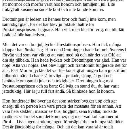
att mormor och morfar varit hos honom och familjen i jul. Lite
tråkigt att kusinerna snöade bort och inte kunde komma.
Drottningen är ledsen att hennes bror och familj inte kom, men
samtidigt glad, för det här blev ju faktiskt bättre för
Prestationsprinsen. Lugnare. Han vill, men blir för ivrig, det blir lätt
bråk, så blir han ledsen…
Men det var en bra jul, tycker Prestationsprinsen. Han fick många
klappar han önskat sig. Han och Drottningen hade kommit överens i
förväg vad som var viktigt att vara med på och när det var OK att
dra sig tillbaka. Han hade lyckats och Drottningen var glad. Han var
nöjd. Alla var nöjda. Det blev lugnt och framförallt fungerade det för
alla. Fast Morfar tyckte det var lite konstigt att ungen bara gick ifrån
julbordet när alla hade så trevligt – pratade, sjöng, åt gott och
berättade om gamla jular och tokigheter. Drottningen log mot
Prestationsprinsen och sa bara: Gå iväg en stund du, du har varit
jätteduktig. Här är ju full fart ändå. Så blinkade hon åt honom.
Hon funderade lite över att det som stärker, bygger upp och ger
energi till en person kan vara precis det motsatta för en annan. Att
vara hela släkten, massor av bus, högljutt, sena kvällar, ruckade
mattider, vi tar det som det kommer, nej men vad kul kommer ni
förbi… Dvs ingen struktur, ingen förutsägbarhet och inga ställtider.
Det är jättejobbigt för många. Och att det kan vara så är totalt