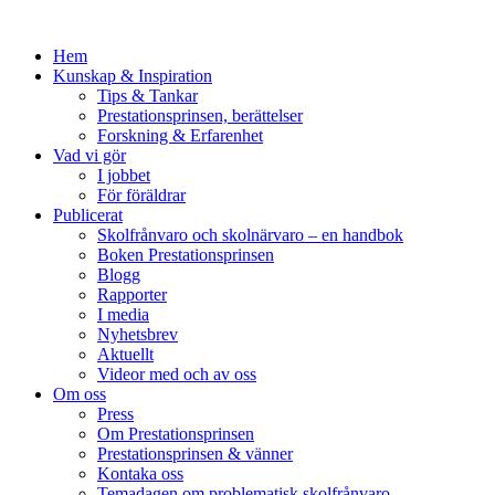
Hem
Kunskap & Inspiration
Tips & Tankar
Prestationsprinsen, berättelser
Forskning & Erfarenhet
Vad vi gör
I jobbet
För föräldrar
Publicerat
Skolfrånvaro och skolnärvaro – en handbok
Boken Prestationsprinsen
Blogg
Rapporter
I media
Nyhetsbrev
Aktuellt
Videor med och av oss
Om oss
Press
Om Prestationsprinsen
Prestationsprinsen & vänner
Kontaka oss
Temadagen om problematisk skolfrånvaro,