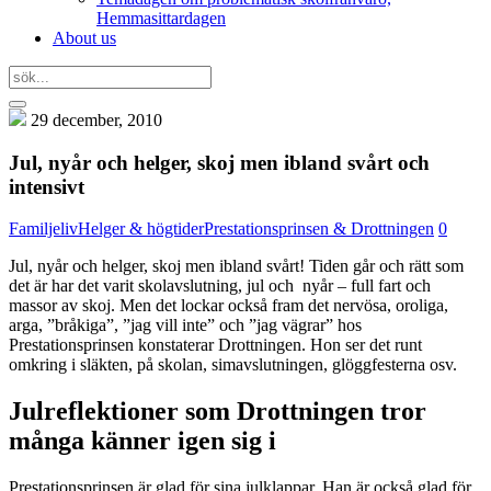
Hemmasittardagen
About us
29 december, 2010
Jul, nyår och helger, skoj men ibland svårt och
intensivt
Familjeliv
Helger & högtider
Prestationsprinsen & Drottningen
0
Jul, nyår och helger, skoj men ibland svårt! Tiden går och rätt som
det är har det varit skolavslutning, jul och nyår – full fart och
massor av skoj. Men det lockar också fram det nervösa, oroliga,
arga, ”bråkiga”, ”jag vill inte” och ”jag vägrar” hos
Prestationsprinsen konstaterar Drottningen. Hon ser det runt
omkring i släkten, på skolan, simavslutningen, glöggfesterna osv.
Julreflektioner som Drottningen tror
många känner igen sig i
Prestationsprinsen är glad för sina julklappar. Han är också glad för