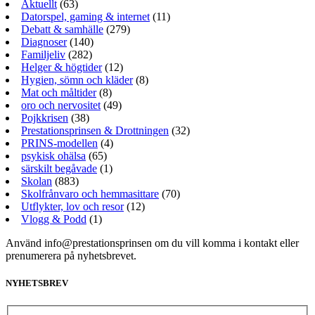
Aktuellt
(63)
Datorspel, gaming & internet
(11)
Debatt & samhälle
(279)
Diagnoser
(140)
Familjeliv
(282)
Helger & högtider
(12)
Hygien, sömn och kläder
(8)
Mat och måltider
(8)
oro och nervositet
(49)
Pojkkrisen
(38)
Prestationsprinsen & Drottningen
(32)
PRINS-modellen
(4)
psykisk ohälsa
(65)
särskilt begåvade
(1)
Skolan
(883)
Skolfrånvaro och hemmasittare
(70)
Utflykter, lov och resor
(12)
Vlogg & Podd
(1)
Använd info@prestationsprinsen om du vill komma i kontakt eller
prenumerera på nyhetsbrevet.
NYHETSBREV