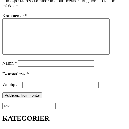
Din e-postadress kommer inte publiceras.
Obligatoriska fält är
märkta
*
Kommentar
*
Namn
*
E-postadress
*
Webbplats
KATEGORIER