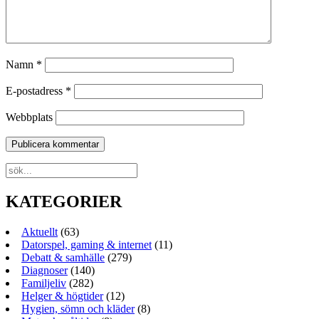
Namn
*
E-postadress
*
Webbplats
KATEGORIER
Aktuellt
(63)
Datorspel, gaming & internet
(11)
Debatt & samhälle
(279)
Diagnoser
(140)
Familjeliv
(282)
Helger & högtider
(12)
Hygien, sömn och kläder
(8)