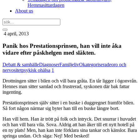
Hemmasittardagen
About us
4 april, 2013
Panik hos Prestationsprinsen, han vill inte åka
vidare efter påskhelgen med släkten.
Debatt & samhälle
Diagnoser
Familjeliv
Okategoriserade
oro och
nervositet
psykisk ohälsa
1
Drottningen sitter i bilen och vill bara gråta. En tår ligger i ögonvrån.
Hennes man sitter samlad och frustrerad, syskonen där bak fattar
ingenting.
Prestationsprinsen själv sitter i en buske i duggregnet framför bilen.
Så fort någon närmar sig byter han till en buske längre bort.
Han vill hem. Han är trött på folk och intryck. Det snurrar i huvudet
och han vill bara vila. Sova. Aldrig att han åker till ett nytt hotell på
en ny plats! Men, han kan inte förklara sina tankar och känslor. Bara
springa undan. Och säga: Nej! Med besked!