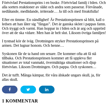
Förtvivlad Prestationsprins i en buske. Förtvivlad familj i bilen. Och
alla sorters reaktioner av släkt och andra som passerar. Förvånade,
nedlåtande, medlidande, irriterade… Ja till och med föraktfulla!
Efter en timme. En oändlighet! Är Prestationsprinsen så blöt, kall o
ledsen att han låter sig ”fångas”. Det är ganska skönt i pappas famn.
Och tryggt och varmt. Han hoppar in i bilen och är arg och upprörd
över att de ska vidare. Men han är helt slut. Liksom övriga familjen!
I tystnad kör de iväg. Drottningen stryker Prestationsprinsen på
armen. Det lugnar honom. Och henne…
Syskonen får de ta hand om senare. De kommer ofta att få stå
tillbaka. Och Prestationsprinsen kommer att få uppleva fler
situationer av total vanmakt, övermäktiga situationer och djup
förtvivlan. Liksom Drottningen. Och pappa. Och syskonen…
Det är tufft. Många kämpar, för våra älskade ungars skull, ja, för
allas skull.
1 KOMMENTAR