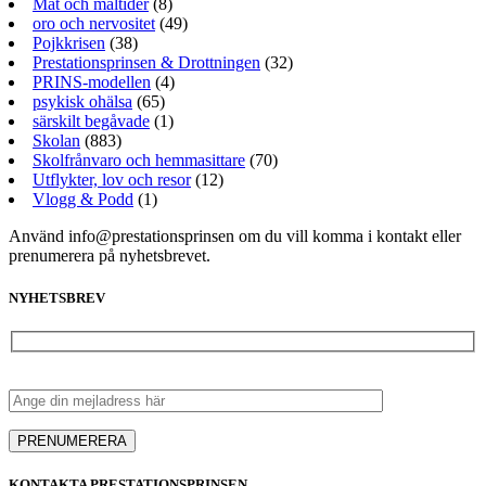
Mat och måltider
(8)
oro och nervositet
(49)
Pojkkrisen
(38)
Prestationsprinsen & Drottningen
(32)
PRINS-modellen
(4)
psykisk ohälsa
(65)
särskilt begåvade
(1)
Skolan
(883)
Skolfrånvaro och hemmasittare
(70)
Utflykter, lov och resor
(12)
Vlogg & Podd
(1)
Använd info@prestationsprinsen om du vill komma i kontakt eller
prenumerera på nyhetsbrevet.
NYHETSBREV
KONTAKTA PRESTATIONSPRINSEN