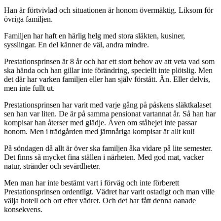
Han är förtvivlad och situationen är honom övermäktig. Liksom för
övriga familjen.
Familjen har haft en härlig helg med stora släkten, kusiner,
sysslingar. En del känner de väl, andra mindre.
Prestationsprinsen är 8 år och har ett stort behov av att veta vad som
ska hända och han gillar inte förändring, speciellt inte plötslig. Men
det där har varken familjen eller han själv förstått. Än. Eller delvis,
men inte fullt ut.
Prestationsprinsen har varit med varje gång på påskens släktkalaset
sen han var liten. De är på samma pensionat vartannat år. Så han har
kompisar han återser med glädje. Även om ståhejet inte passar
honom. Men i trädgården med jämnåriga kompisar är allt kul!
På söndagen då allt är över ska familjen åka vidare på lite semester.
Det finns så mycket fina ställen i närheten. Med god mat, vacker
natur, stränder och sevärdheter.
Men man har inte bestämt vart i förväg och inte förberett
Prestationsprinsen ordentligt. Vädret har varit ostadigt och man ville
välja hotell och ort efter vädret. Och det har fått denna oanade
konsekvens.