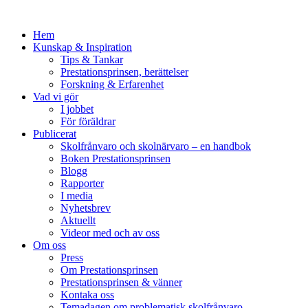
Hem
Kunskap & Inspiration
Tips & Tankar
Prestationsprinsen, berättelser
Forskning & Erfarenhet
Vad vi gör
I jobbet
För föräldrar
Publicerat
Skolfrånvaro och skolnärvaro – en handbok
Boken Prestationsprinsen
Blogg
Rapporter
I media
Nyhetsbrev
Aktuellt
Videor med och av oss
Om oss
Press
Om Prestationsprinsen
Prestationsprinsen & vänner
Kontaka oss
Temadagen om problematisk skolfrånvaro,