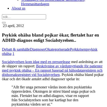
Hemmasittardagen
About us
23 april, 2012
Psykisk ohälsa bland pojkar ökar, flertalet har en
ADHD-diagnos enligt Socialstyrelsen..
Debatt & samhälle
Diagnoser
Okategoriserade
Pojkkrisen
psykisk
ohälsa
1
Socialstyrelsen kom idag med en pressrelease
med anledning av att
de släpper sin rapport:
Beskrivning av vårdutnyttjande för patienter
med psykisk ohälsa – En rapport baserad på hälsodataregistren och
dödsorsaksregistret vid Socialstyrelsen
. Psykisk ohälsa bland pojkar
ökar och det ökade antalet adhd diagnoser spelar in:
”Allt fler unga personer vårdas inom den psykiatriska
öppenvården. Ökningen är störst bland unga pojkar och
män. Flertalet har en adhd-diagnos, visar en rapport
från Socialstyrelsen som har kartlagt hur den
psykiatriska vården ser ut.”