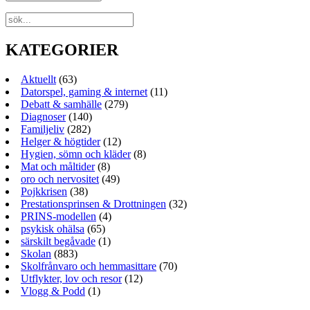
KATEGORIER
Aktuellt
(63)
Datorspel, gaming & internet
(11)
Debatt & samhälle
(279)
Diagnoser
(140)
Familjeliv
(282)
Helger & högtider
(12)
Hygien, sömn och kläder
(8)
Mat och måltider
(8)
oro och nervositet
(49)
Pojkkrisen
(38)
Prestationsprinsen & Drottningen
(32)
PRINS-modellen
(4)
psykisk ohälsa
(65)
särskilt begåvade
(1)
Skolan
(883)
Skolfrånvaro och hemmasittare
(70)
Utflykter, lov och resor
(12)
Vlogg & Podd
(1)