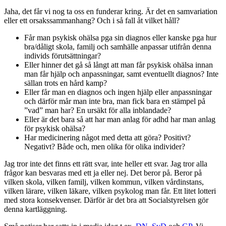
Jaha, det får vi nog ta oss en funderar kring. Är det en samvariation
eller ett orsakssammanhang? Och i så fall åt vilket håll?
Får man psykisk ohälsa pga sin diagnos eller kanske pga hur
bra/dåligt skola, familj och samhälle anpassar utifrån denna
individs förutsättningar?
Eller hinner det gå så långt att man får psykisk ohälsa innan
man får hjälp och anpassningar, samt eventuellt diagnos? Inte
sällan trots en hård kamp?
Eller får man en diagnos och ingen hjälp eller anpassningar
och därför mår man inte bra, man fick bara en stämpel på
”vad” man har? En ursäkt för alla inblandade?
Eller är det bara så att har man anlag för adhd har man anlag
för psykisk ohälsa?
Har medicinering något med detta att göra? Positivt?
Negativt? Både och, men olika för olika individer?
Jag tror inte det finns ett rätt svar, inte heller ett svar. Jag tror alla
frågor kan besvaras med ett ja eller nej. Det beror på. Beror på
vilken skola, vilken familj, vilken kommun, vilken vårdinstans,
vilken lärare, vilken läkare, vilken psykolog man får. Ett litet lotteri
med stora konsekvenser. Därför är det bra att Socialstyrelsen gör
denna kartläggning.