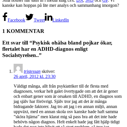
Små notiser har satts in i media idag t.ex.
DN
,
SvD
och
GP
. Vi
kanske kan hoppas på lite mer analys och sammanhang imorgon?
Facebook
Tweet
LinkedIn
1 KOMMENTAR
Ett svar till “Psykisk ohälsa bland pojkar ökar,
flertalet har en ADHD-diagnos enligt
Socialstyrelsen..”
tristessan
skriver:
26 april, 2012 kl. 23:30
Väldigt många, allt från psykiatriker till de flesta med
diagnosen, verkar helt galet övertygade om att det är gener
och enbart gener som är orsaken till ADHD, en diagnos som
jag själv har förövrigt. Själv tror jag att det är många
bidragande faktorer. Jag tro att jag i en annan miljö, annan
uppväxt, med en annan skola osv kanske hade haft samma
”sköra hjärna” men klarat mig så pass bra att det inte hade
behövts någon diagnos. Helt enkelt hade jag fått hjälp tidigt
hade det nog inte blivit ett så stort problem, så tror jag.