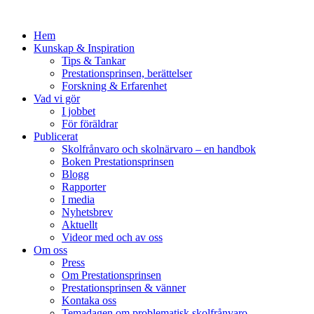
Hem
Kunskap & Inspiration
Tips & Tankar
Prestationsprinsen, berättelser
Forskning & Erfarenhet
Vad vi gör
I jobbet
För föräldrar
Publicerat
Skolfrånvaro och skolnärvaro – en handbok
Boken Prestationsprinsen
Blogg
Rapporter
I media
Nyhetsbrev
Aktuellt
Videor med och av oss
Om oss
Press
Om Prestationsprinsen
Prestationsprinsen & vänner
Kontaka oss
Temadagen om problematisk skolfrånvaro,