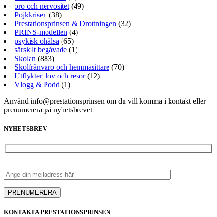
oro och nervositet
(49)
Pojkkrisen
(38)
Prestationsprinsen & Drottningen
(32)
PRINS-modellen
(4)
psykisk ohälsa
(65)
särskilt begåvade
(1)
Skolan
(883)
Skolfrånvaro och hemmasittare
(70)
Utflykter, lov och resor
(12)
Vlogg & Podd
(1)
Använd info@prestationsprinsen om du vill komma i kontakt eller
prenumerera på nyhetsbrevet.
NYHETSBREV
KONTAKTA PRESTATIONSPRINSEN