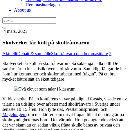
Hemmasittardagen
About us
4 mars, 2021
Skolverket får koll på skolfrånvaron
Aktuellt
Debatt & samhälle
Skolfrånvaro och hemmasittare
2
Skolverket får koll på skolfrånvaron? Så sakteliga i alla fall! De
samlar i år in in statistik över skolfrånvaron. Samtidigt fångar de lite
”om hur kommuner och skolor arbetar med frågan”. På ett bra
mycket bättre sätt än skett tidigare!
Vi blev stolta. På en konferens vi var på, digital förstås, visade en av
talarna en tidslinje över arbetet med skolfrånvaro i Sverige under
senaste 10-15 åren. Hon lyfte oss, Prestationsprinsen, och
Magelungen
som de aktörer som drivit frågan till att den idag är på
skolmyndigheternas bord. Det värmde. Hon poängterade också att
det var skam att en sådan viktig fråga skulle bäras av privata och