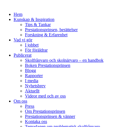
Hem
Kunskap & Inspiration
Tips & Tankar
Prestationsprinsen, berättelser
Forskning & Erfarenhet
Vad vi gör
I jobbet
För föräldrar
Publicerat
Skolfrånvaro och skolnärvaro – en handbok
Boken Prestationsprinsen
Blogg
Rapporter
I media
Nyhetsbrev
Aktuellt
Videor med och av oss
Om oss
Press
Om Prestationsprinsen
Prestationsprinsen & vänner
Kontaka oss
Temadagen om problematisk skolfrånvaro,