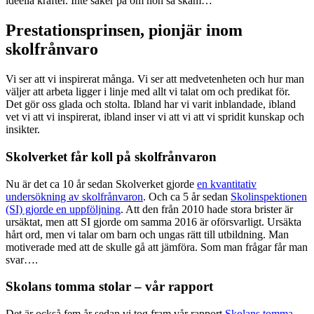
ideella krafter. Inte säker på om hon sa skam…
Prestationsprinsen, pionjär inom
skolfrånvaro
Vi ser att vi inspirerat många. Vi ser att medvetenheten och hur man
väljer att arbeta ligger i linje med allt vi talat om och predikat för.
Det gör oss glada och stolta. Ibland har vi varit inblandade, ibland
vet vi att vi inspirerat, ibland inser vi att vi att vi spridit kunskap och
insikter.
Skolverket får koll på skolfrånvaron
Nu är det ca 10 år sedan Skolverket gjorde
en kvantitativ
undersökning av skolfrånvaron
. Och ca 5 år sedan
Skolinspektionen
(SI) gjorde en uppföljning
. Att den från 2010 hade stora brister är
ursäktat, men att SI gjorde om samma 2016 är oförsvarligt. Ursäkta
hårt ord, men vi talar om barn och ungas rätt till utbildning. Man
motiverade med att de skulle gå att jämföra. Som man frågar får man
svar….
Skolans tomma stolar – vår rapport
Det är också fem år sedan vi tog fram vår rapport
Skolans tomma