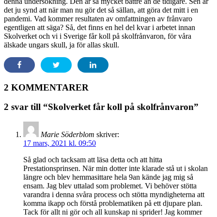
denna undersökning. Den är så mycket bättre än de tidigare. Sen är
det ju synd att när man nu gör det så sällan, att göra det mitt i en
pandemi. Vad kommer resultaten av omfattningen av frånvaro
egentligen att säga? Så, det finns en hel del kvar i arbetet innan
Skolverket och vi i Sverige får koll på skolfrånvaron, för våra
älskade ungars skull, ja för allas skull.
2 KOMMENTARER
2 svar till “Skolverket får koll på skolfrånvaron”
Marie Söderblom
skriver:
17 mars, 2021 kl. 09:50
Så glad och tacksam att läsa detta och att hitta
Prestationsprinsen. När min dotter inte klarade stå ut i skolan
längre och blev hemmasittare hela 9an kände jag mig så
ensam. Jag blev uttalad som problemet. Vi behöver stötta
varandra i denna svåra process och stötta myndigheterna att
komma ikapp och förstå problematiken på ett djupare plan.
Tack för allt ni gör och all kunskap ni sprider! Jag kommer