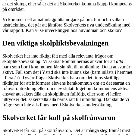
är det slump, eller så är det att Skolverket komma ikapp i kompetens
på området.
Vi kommer i ett annat inlägg titta nogare på om, hur och i vilken
utsträckning, det går att jämföra Skolverkets nya undersökning med
vår rapport. Kan vi se utvecklingen hos huvudmän och skolor?
Den viktiga skolpliktsbevakningen
Skolverket har inte riktigt fått med alla relevanta frågor om
skolpliktsbevakning. Vi saknar kommunernas ansvar för att
alla
barn som bor i kommunen får sin rätt till utbildning. Detta ansvar är
aktivt. Fall som det i Ystad ska inte kunna ske (barn inlåsta i hemmet
i flera år). Tyvärr frågar Skolverket bara om det finns skriftliga
riktlinjer för att informera elevens hemkommun om att det startat en
frånvaroutredning eller om elev slutat. Inget om kommunens aktiva
ansvar att säkerställa att skolplikten fullföljs, eller som vi hellre
uttrycker det: säkerställa alla barns rätt till utbildning. Där ställde vi
frågor som inte alls finns med i Skolverkets undersökning.
Skolverket får koll på skolfrånvaron
Skolverket får koll på skolfrånvaron. Det är många steg framåt med