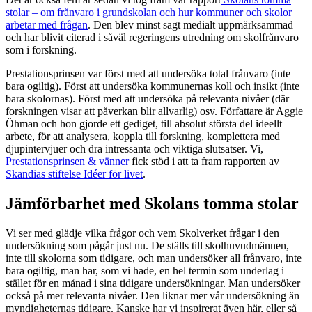
stolar – om frånvaro i grundskolan och hur kommuner och skolor
arbetar med frågan
. Den blev minst sagt medialt uppmärksammad
och har blivit citerad i såväl regeringens utredning om skolfrånvaro
som i forskning.
Prestationsprinsen var först med att undersöka total frånvaro (inte
bara ogiltig). Först att undersöka kommunernas koll och insikt (inte
bara skolornas). Först med att undersöka på relevanta nivåer (där
forskningen visar att påverkan blir allvarlig) osv. Författare är Aggie
Öhman och hon gjorde ett gediget, till absolut största del ideellt
arbete, för att analysera, koppla till forskning, komplettera med
djupintervjuer och dra intressanta och viktiga slutsatser. Vi,
Prestationsprinsen & vänner
fick stöd i att ta fram rapporten av
Skandias stiftelse Idéer för livet
.
Jämförbarhet med Skolans tomma stolar
Vi ser med glädje vilka frågor och vem Skolverket frågar i den
undersökning som pågår just nu. De ställs till skolhuvudmännen,
inte till skolorna som tidigare, och man undersöker all frånvaro, inte
bara ogiltig, man har, som vi hade, en hel termin som underlag i
stället för en månad i sina tidigare undersökningar. Man undersöker
också på mer relevanta nivåer. Den liknar mer vår undersökning än
myndigheternas tidigare. Kanske har vi inspirerat även här, eller så