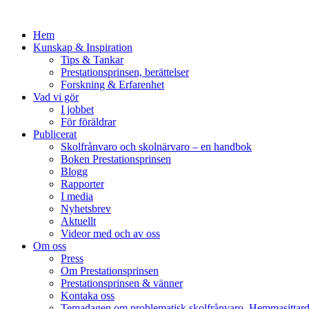
Hem
Kunskap & Inspiration
Tips & Tankar
Prestationsprinsen, berättelser
Forskning & Erfarenhet
Vad vi gör
I jobbet
För föräldrar
Publicerat
Skolfrånvaro och skolnärvaro – en handbok
Boken Prestationsprinsen
Blogg
Rapporter
I media
Nyhetsbrev
Aktuellt
Videor med och av oss
Om oss
Press
Om Prestationsprinsen
Prestationsprinsen & vänner
Kontaka oss
Temadagen om problematisk skolfrånvaro, Hemmasittar