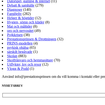
Datorspel, gaming & internet
(11)
Debatt & samhälle
(279)
Diagnoser
(140)
Familjeliv
(282)
Helger & högtider
(12)
Hygien, sömn och kläder
(8)
Mat och måltider
(8)
oro och nervositet
(49)
Pojkkrisen
(38)
Prestationsprinsen & Drottningen
(32)
PRINS-modellen
(4)
psykisk ohälsa
(65)
särskilt begåvade
(1)
Skolan
(883)
Skolfrånvaro och hemmasittare
(70)
Utflykter, lov och resor
(12)
Vlogg & Podd
(1)
Använd info@prestationsprinsen om du vill komma i kontakt eller pr
NYHETSBREV