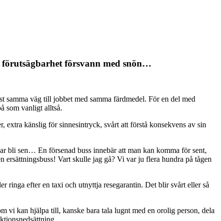
ch förutsägbarhet försvann med snön…
ftast samma väg till jobbet med samma färdmedel. För en del med
på som vanligt alltså.
 extra känslig för sinnesintryck, svårt att förstå konsekvens av sin
rkar bli sen… En försenad buss innebär att man kan komma för sent,
n ersättningsbuss! Vart skulle jag gå? Vi var ju flera hundra på tågen
r ringa efter en taxi och utnyttja resegarantin. Det blir svårt eller så
m vi kan hjälpa till, kanske bara tala lugnt med en orolig person, dela
funktionsnedsättning…