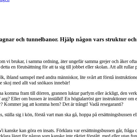
årvagnar och tunnelbanor. Hjälp någon vars struktur o
är som vi brukar, i samma ordning, äter ungefär samma grejer och åker o
a en förutsättning för att ta sig till jobbet eller skolan. Att allt rullar 
ibland samspel med andra människor, lite svårt att förstå instruktioner,
e skoj med allt vad snökaos innebär!
na komma fram till dörren, grannen luktar parfym eller äckligt, den ve
arg? Eller om bussen är inställd! En högtalarröst ger instruktioner om e
? Kommer jag att komma hem? Det är trångt! Vadå resegaranti?
, ställa sig i kön, förstå vart man ska gå, hoppa på ersättningsbussen elle
Vi kanske kan göra en insats. Förklara var ersättningsbussen går, fråga o
 förklara läget för någon som kanske inte riktigt förstått, med eller utan 