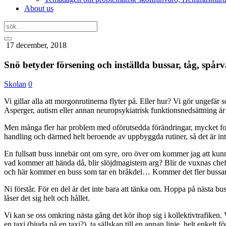
About us
17 december, 2018
Snö betyder försening och inställda bussar, tåg, sp
Skolan
0
Vi gillar alla att morgonrutinerna flyter på. Eller hur? Vi gör ungef
Asperger, autism eller annan neuropsykiatrisk funktionsnedsättning är dett
Men många fler har problem med oförutsedda förändringar, mycket folk, 
handling och därmed helt beroende av uppbyggda rutiner, så det är int
En fullsatt buss innebär ont om syre, oro över om kommer jag att kun
vad kommer att hända då, blir slöjdmagistern arg? Blir de vuxnas chef 
och här kommer en buss som tar en bråkdel… Kommer det fler bussar
Ni förstår. För en del är det inte bara att tänka om. Hoppa på nästa buss
låser det sig helt och hållet.
Vi kan se oss omkring nästa gång det kör ihop sig i kollektivtrafiken. 
en taxi (bjuda på en taxi?), ta sällskap till en annan linje, helt enkelt