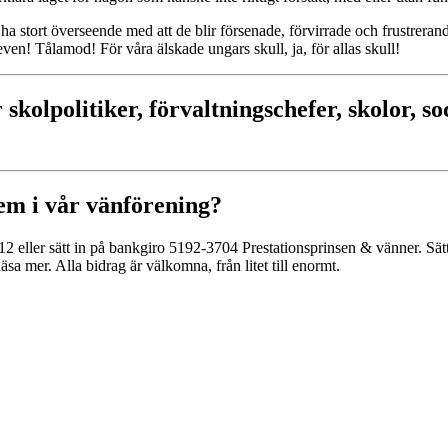
 stort överseende med att de blir försenade, förvirrade och frustreran
even! Tålamod! För våra älskade ungars skull, ja, för allas skull!
skolpolitiker, förvaltningschefer, skolor, so
lem i vår vänförening?
4812 eller sätt in på bankgiro 5192-3704 Prestationsprinsen & vänner. Sä
äsa mer. Alla bidrag är välkomna, från litet till enormt.