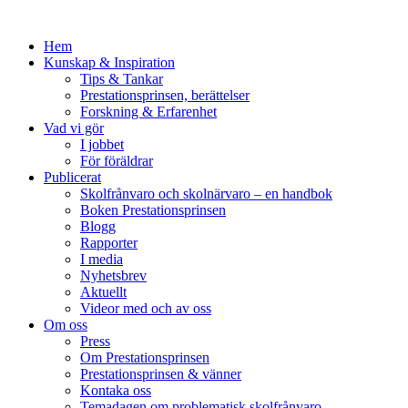
Hem
Kunskap & Inspiration
Tips & Tankar
Prestationsprinsen, berättelser
Forskning & Erfarenhet
Vad vi gör
I jobbet
För föräldrar
Publicerat
Skolfrånvaro och skolnärvaro – en handbok
Boken Prestationsprinsen
Blogg
Rapporter
I media
Nyhetsbrev
Aktuellt
Videor med och av oss
Om oss
Press
Om Prestationsprinsen
Prestationsprinsen & vänner
Kontaka oss
Temadagen om problematisk skolfrånvaro,