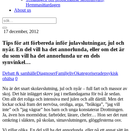
Hemmasittardagen
About us
17 december, 2012
Tips för att förbereda inför julavslutningar, jul och
nyår. En del vill ha det annorlunda, eller om det är
du som vill ha det annorlunda ur en dels
synvinkel…
Debatt & samhälle
Diagnoser
Familjeliv
Okategoriserade
psykisk
ohälsa
0
Nu är det snart skolavslutning, jul och nyår – full fart och massor av
skoj. Det här inlägget skrev jag i mellandagarna för två år sedan.
Om allt det roliga och intensiva med julen och allt därtill. Men det
lockar också fram det nervösa, oroliga, arga, ”bråkiga”, ”jag vill
inte” och ”jag vägrar” hos barn och unga konstaterar Drottningen.
Ja, även hos mormödrar, farbröder, lärare, chefer… Hon ser det runt
omkring i släkten, på skolan, simavslutningen, glöggfesterna osv.
Vi gillar olika. En del vill ha det annorlunda, eller på ett annat sätt än