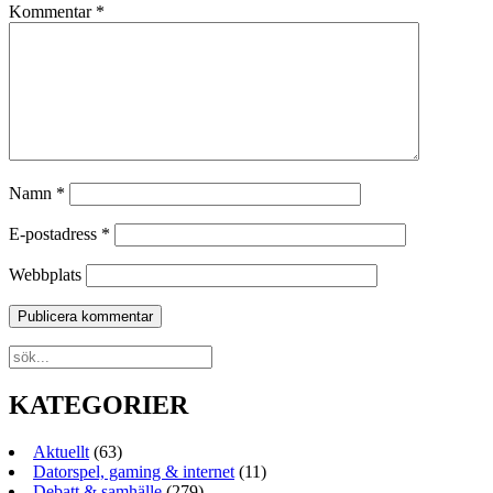
Kommentar
*
Namn
*
E-postadress
*
Webbplats
KATEGORIER
Aktuellt
(63)
Datorspel, gaming & internet
(11)
Debatt & samhälle
(279)