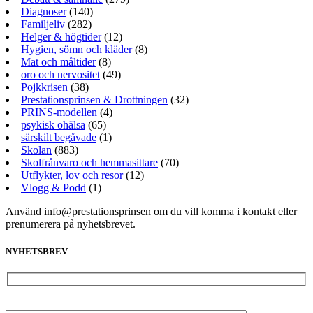
Diagnoser
(140)
Familjeliv
(282)
Helger & högtider
(12)
Hygien, sömn och kläder
(8)
Mat och måltider
(8)
oro och nervositet
(49)
Pojkkrisen
(38)
Prestationsprinsen & Drottningen
(32)
PRINS-modellen
(4)
psykisk ohälsa
(65)
särskilt begåvade
(1)
Skolan
(883)
Skolfrånvaro och hemmasittare
(70)
Utflykter, lov och resor
(12)
Vlogg & Podd
(1)
Använd info@prestationsprinsen om du vill komma i kontakt eller
prenumerera på nyhetsbrevet.
NYHETSBREV