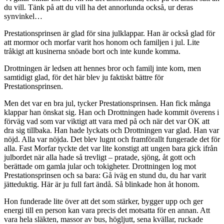
du vill. Tänk på att du vill ha det annorlunda också, ur deras
synvinkel…
Prestationsprinsen är glad för sina julklappar. Han är också glad för
att mormor och morfar varit hos honom och familjen i jul. Lite
tråkigt att kusinerna snöade bort och inte kunde komma.
Drottningen är ledsen att hennes bror och familj inte kom, men
samtidigt glad, för det här blev ju faktiskt bättre för
Prestationsprinsen.
Men det var en bra jul, tycker Prestationsprinsen. Han fick många
klappar han önskat sig. Han och Drottningen hade kommit överens i
förväg vad som var viktigt att vara med på och när det var OK att
dra sig tillbaka. Han hade lyckats och Drottningen var glad. Han var
nöjd. Alla var nöjda. Det blev lugnt och framförallt fungerade det för
alla. Fast Morfar tyckte det var lite konstigt att ungen bara gick ifrån
julbordet när alla hade så trevligt – pratade, sjöng, åt gott och
berättade om gamla jular och tokigheter. Drottningen log mot
Prestationsprinsen och sa bara: Gå iväg en stund du, du har varit
jätteduktig. Här är ju full fart ändå. Så blinkade hon åt honom.
Hon funderade lite över att det som stärker, bygger upp och ger
energi till en person kan vara precis det motsatta för en annan. Att
vara hela släkten, massor av bus, högljutt, sena kvällar, ruckade