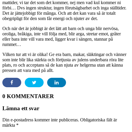
mattider, vi tar det som det kommer, nej men vad kul kommer ni
förbi… Dvs ingen struktur, ingen förutsägbarhet och inga ställtider.
Det är jättejobbigt för många. Och att det kan vara så är totalt
obegripligt för den som får energi och njuter av det.
Och när det är jobbigt är det lätt att barn och unga blir nervösa,
oroliga, bråkiga, inte vill följa med, blir arga, stretar emot, gråter
eller bara inte vill vara med, ligger kvar i sängen, stannar på
rummet…
Vilken tur att vi är olika! Ge era barn, makar, släktingar och vänner
som inte blir lika stärkta och förtjusta av julens underbara röra lite
plats, ro och acceptans så de kan njuta av helgerna utan att känna
pressen att vara med på allt.
0 KOMMENTARER
Lämna ett svar
Din e-postadress kommer inte publiceras.
Obligatoriska fält är
märkta
*