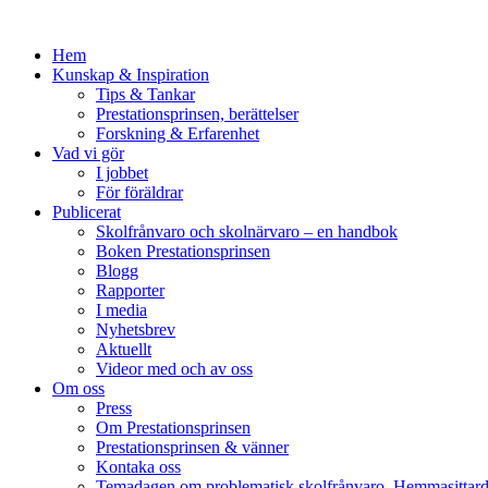
Hem
Kunskap & Inspiration
Tips & Tankar
Prestationsprinsen, berättelser
Forskning & Erfarenhet
Vad vi gör
I jobbet
För föräldrar
Publicerat
Skolfrånvaro och skolnärvaro – en handbok
Boken Prestationsprinsen
Blogg
Rapporter
I media
Nyhetsbrev
Aktuellt
Videor med och av oss
Om oss
Press
Om Prestationsprinsen
Prestationsprinsen & vänner
Kontaka oss
Temadagen om problematisk skolfrånvaro, Hemmasittar