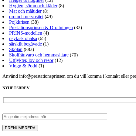
Helger & högtider
(12)
Hygien, sömn och kläder
(8)
Mat och måltider
(8)
oro och nervositet
(49)
Pojkkrisen
(38)
Prestationsprinsen & Drottningen
(32)
PRINS-modellen
(4)
psykisk ohälsa
(65)
särskilt begåvade
(1)
Skolan
(883)
Skolfrånvaro och hemmasittare
(70)
Utflykter, lov och resor
(12)
Vlogg & Podd
(1)
Använd info@prestationsprinsen om du vill komma i kontakt eller pr
NYHETSBREV