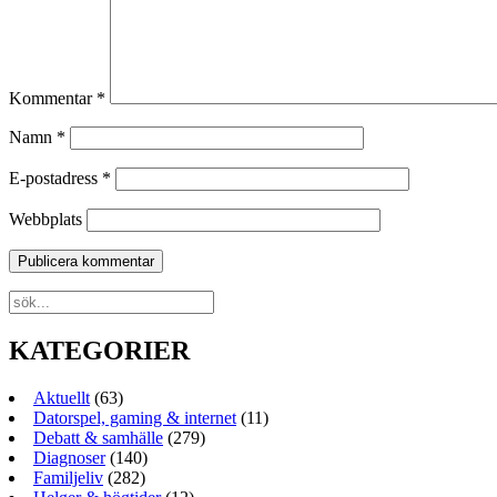
Kommentar
*
Namn
*
E-postadress
*
Webbplats
KATEGORIER
Aktuellt
(63)
Datorspel, gaming & internet
(11)
Debatt & samhälle
(279)
Diagnoser
(140)
Familjeliv
(282)