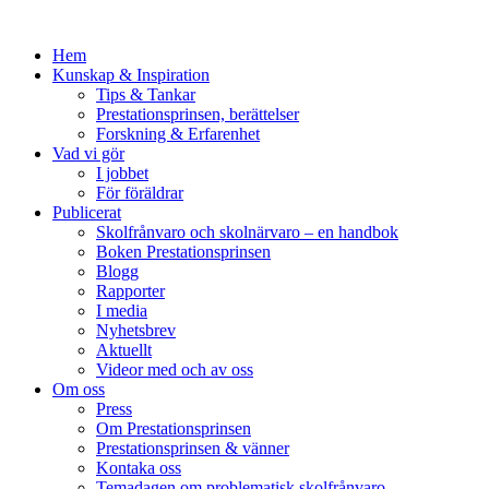
Hem
Kunskap & Inspiration
Tips & Tankar
Prestationsprinsen, berättelser
Forskning & Erfarenhet
Vad vi gör
I jobbet
För föräldrar
Publicerat
Skolfrånvaro och skolnärvaro – en handbok
Boken Prestationsprinsen
Blogg
Rapporter
I media
Nyhetsbrev
Aktuellt
Videor med och av oss
Om oss
Press
Om Prestationsprinsen
Prestationsprinsen & vänner
Kontaka oss
Temadagen om problematisk skolfrånvaro,