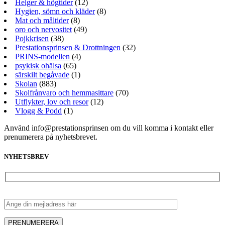
Helger & högtider
(12)
Hygien, sömn och kläder
(8)
Mat och måltider
(8)
oro och nervositet
(49)
Pojkkrisen
(38)
Prestationsprinsen & Drottningen
(32)
PRINS-modellen
(4)
psykisk ohälsa
(65)
särskilt begåvade
(1)
Skolan
(883)
Skolfrånvaro och hemmasittare
(70)
Utflykter, lov och resor
(12)
Vlogg & Podd
(1)
Använd info@prestationsprinsen om du vill komma i kontakt eller
prenumerera på nyhetsbrevet.
NYHETSBREV