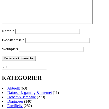
Namn
*
E-postadress
*
Webbplats
KATEGORIER
Aktuellt
(63)
Datorspel, gaming & internet
(11)
Debatt & samhälle
(279)
Diagnoser
(140)
Familjeliv
(282)