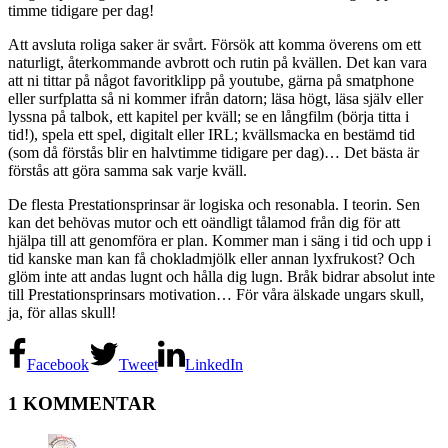
timme tidigare per dag!
Att avsluta roliga saker är svårt. Försök att komma överens om ett
naturligt, återkommande avbrott och rutin på kvällen. Det kan vara
att ni tittar på något favoritklipp på youtube, gärna på smatphone
eller surfplatta så ni kommer ifrån datorn; läsa högt, läsa själv eller
lyssna på talbok, ett kapitel per kväll; se en långfilm (börja titta i
tid!), spela ett spel, digitalt eller IRL; kvällsmacka en bestämd tid
(som då förstås blir en halvtimme tidigare per dag)… Det bästa är
förstås att göra samma sak varje kväll.
De flesta Prestationsprinsar är logiska och resonabla. I teorin. Sen
kan det behövas mutor och ett oändligt tålamod från dig för att
hjälpa till att genomföra er plan. Kommer man i säng i tid och upp i
tid kanske man kan få chokladmjölk eller annan lyxfrukost? Och
glöm inte att andas lugnt och hålla dig lugn. Bråk bidrar absolut inte
till Prestationsprinsars motivation… För våra älskade ungars skull,
ja, för allas skull!
Facebook
Tweet
LinkedIn
1 KOMMENTAR