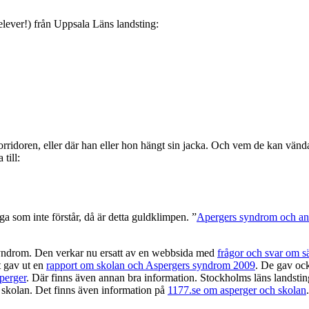
 elever!) från Uppsala Läns landsting:
i korridoren, eller där han eller hon hängt sin jacka. Och vem de kan vän
till:
lega som inte förstår, då är detta guldklimpen. ”
Apergers syndrom och and
syndrom. Den verkar nu ersatt av en webbsida med
frågor och svar om sä
t gav ut en
rapport om skolan och Aspergers syndrom 2009
. De gav ock
perger
. Där finns även annan bra information. Stockholms läns landst
m skolan. Det finns även information på
1177.se om asperger och skolan