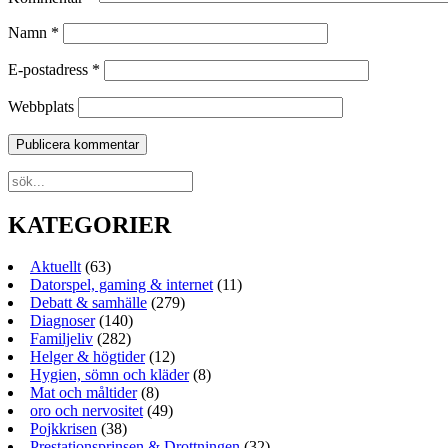
Namn
*
E-postadress
*
Webbplats
KATEGORIER
Aktuellt
(63)
Datorspel, gaming & internet
(11)
Debatt & samhälle
(279)
Diagnoser
(140)
Familjeliv
(282)
Helger & högtider
(12)
Hygien, sömn och kläder
(8)
Mat och måltider
(8)
oro och nervositet
(49)
Pojkkrisen
(38)
Prestationsprinsen & Drottningen
(32)