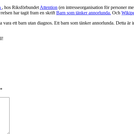
m
, hos Riksförbundet
Attention
(en intresseorganisation för personer m
yrelsen har tagit fram en skrift
Barn som tänker annorlunda.
Och
Wikip
a vara ett barn utan diagnos. Ett barn som tänker annorlunda. Detta är 
l!
*