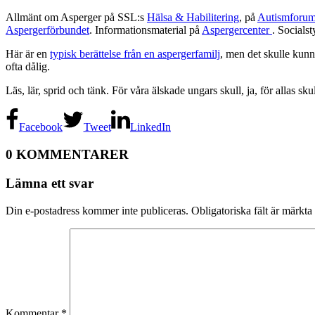
Allmänt om Asperger på SSL:s
Hälsa & Habilitering
, på
Autismforu
Aspergerförbundet
. Informationsmaterial på
Aspergercenter
. Socialst
Här är en
typisk berättelse från en aspergerfamilj
, men det skulle kunn
ofta dålig.
Läs, lär, sprid och tänk. För våra älskade ungars skull, ja, för allas skul
Facebook
Tweet
LinkedIn
0 KOMMENTARER
Lämna ett svar
Din e-postadress kommer inte publiceras.
Obligatoriska fält är märkta
Kommentar
*