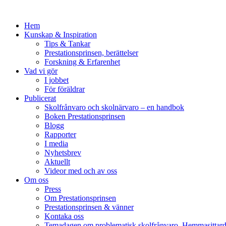
Hem
Kunskap & Inspiration
Tips & Tankar
Prestationsprinsen, berättelser
Forskning & Erfarenhet
Vad vi gör
I jobbet
För föräldrar
Publicerat
Skolfrånvaro och skolnärvaro – en handbok
Boken Prestationsprinsen
Blogg
Rapporter
I media
Nyhetsbrev
Aktuellt
Videor med och av oss
Om oss
Press
Om Prestationsprinsen
Prestationsprinsen & vänner
Kontaka oss
Temadagen om problematisk skolfrånvaro, Hemmasittar