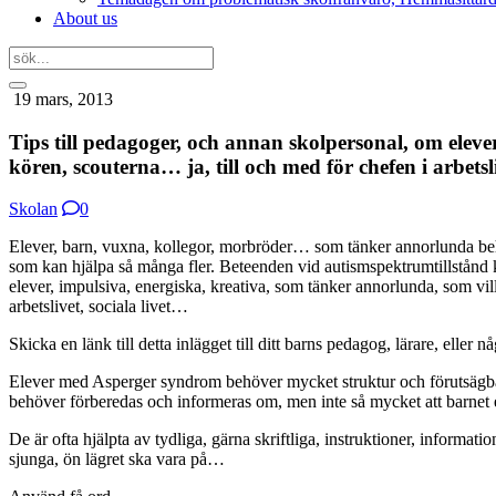
About us
19 mars, 2013
Tips till pedagoger, och annan skolpersonal, om ele
kören, scouterna… ja, till och med för chefen i arbetsl
Skolan
0
Elever, barn, vuxna, kollegor, morbröder… som tänker annorlunda beh
som kan hjälpa så många fler. Beteenden vid autismspektrumtillstånd ko
elever, impulsiva, energiska, kreativa, som tänker annorlunda, som vil
arbetslivet, sociala livet…
Skicka en länk till detta inlägget till ditt barns pedagog, lärare, elle
Elever med Asperger syndrom behöver mycket struktur och förutsägbarh
behöver förberedas och informeras om, men inte så mycket att barnet e
De är ofta hjälpta av tydliga, gärna skriftliga, instruktioner, informa
sjunga, ön lägret ska vara på…