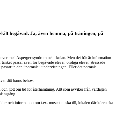
rskilt begåvad. Ja, även hemma, på träningen, på
elever med Asperger syndrom och skolan. Men det här är information
tänket passar även för begåvade elever, oroliga elever, stressade
igt passar in den ”normala” undervisningen. Eller det normala
iver ditt barns behov.
 och gott om tid för återhämtning. Allt som avviker från vardagen
balansgång.
lder och information om t.ex. museet ni ska till, lokalen där kören ska