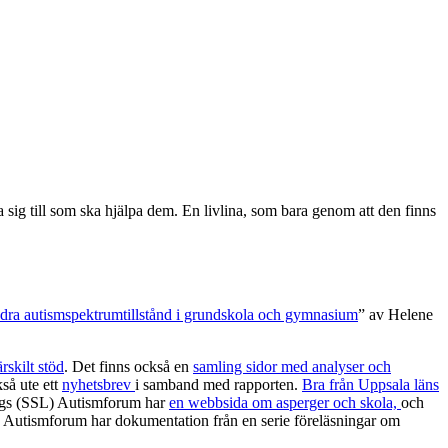
da sig till som ska hjälpa dem. En livlina, som bara genom att den finns
ra autismspektrumtillstånd i grundskola och gymnasium
” av Helene
rskilt stöd
. Det finns också en
samling sidor med analyser och
så ute ett
nyhetsbrev
i samband med rapporten.
Bra från Uppsala läns
ings (SSL) Autismforum har
en webbsida om asperger och skola,
och
. Autismforum har dokumentation från en serie föreläsningar om