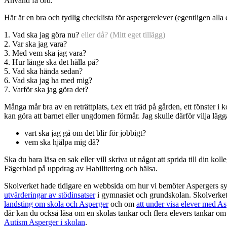
Använd få ord.
Här är en bra och tydlig checklista för aspergerelever (egentligen alla
1. Vad ska jag göra nu?
eller då? (Mitt eget tillägg)
2. Var ska jag vara?
3. Med vem ska jag vara?
4. Hur länge ska det hålla på?
5. Vad ska hända sedan?
6. Vad ska jag ha med mig?
7. Varför ska jag göra det?
Många mår bra av en reträttplats, t.ex ett träd på gården, ett fönster 
kan göra att barnet eller ungdomen förmår. Jag skulle därför vilja lägga 
vart ska jag gå om det blir för jobbigt?
vem ska hjälpa mig då?
Ska du bara läsa en sak eller vill skriva ut något att sprida till din kol
Fägerblad på uppdrag av Habilitering och hälsa.
Skolverket hade tidigare en webbsida om hur vi bemöter Aspergers 
utvärderingar av stödinsatser
i gymnasiet och grundskolan. Skolverke
landsting om skola och Asperger
och om
att under visa elever med As
där kan du också läsa om en skolas tankar och flera elevers tankar o
Autism Asperger i skolan
.