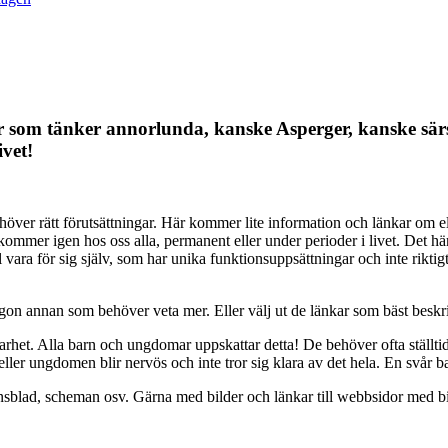
ver som tänker annorlunda, kanske Asperger, kanske sä
ivet!
över rätt förutsättningar. Här kommer lite information och länkar om 
mmer igen hos oss alla, permanent eller under perioder i livet. Det här 
l vara för sig själv, som har unika funktionsuppsättningar och inte rikt
r någon annan som behöver veta mer. Eller välj ut de länkar som bäst beskr
et. Alla barn och ungdomar uppskattar detta! De behöver ofta ställtid
ller ungdomen blir nervös och inte tror sig klara av det hela. En svår 
tionsblad, scheman osv. Gärna med bilder och länkar till webbsidor med bi