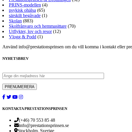
PRINS-modellen
(4)
psykisk ohälsa
(65)
särskilt begåvade
(1)
Skolan
(883)
Skolfrånvaro och hemmasittare
(70)
Utflykter, lov och resor
(12)
Vlogg & Podd
(1)
Använd info@prestationsprinsen om du vill komma i kontakt eller pr
NYHETSBREV
KONTAKTA PRESTATIONSPRINSEN
(+46) 70 553 85 48
info@prestationsprinsen.se
Stockholm, Sverige