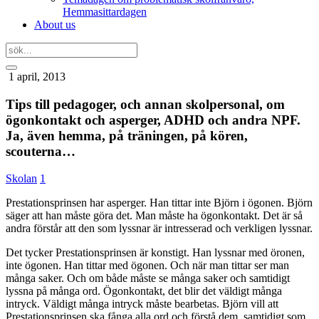
Hemmasittardagen
About us
1 april, 2013
Tips till pedagoger, och annan skolpersonal, om
ögonkontakt och asperger, ADHD och andra NPF.
Ja, även hemma, på träningen, på kören,
scouterna…
Skolan
1
Prestationsprinsen har asperger. Han tittar inte Björn i ögonen. Björn
säger att han måste göra det. Man måste ha ögonkontakt. Det är så
andra förstår att den som lyssnar är intresserad och verkligen lyssnar.
Det tycker Prestationsprinsen är konstigt. Han lyssnar med öronen,
inte ögonen. Han tittar med ögonen. Och när man tittar ser man
många saker. Och om både måste se många saker och samtidigt
lyssna på många ord. Ögonkontakt, det blir det väldigt många
intryck. Väldigt många intryck måste bearbetas. Björn vill att
Prestationsprinsen ska fånga alla ord och förstå dem, samtidigt som