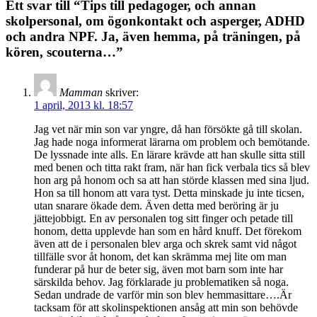
Ett svar till “Tips till pedagoger, och annan
skolpersonal, om ögonkontakt och asperger, ADHD
och andra NPF. Ja, även hemma, på träningen, på
kören, scouterna…”
Mamman
skriver:
1 april, 2013 kl. 18:57
Jag vet när min son var yngre, då han försökte gå till skolan.
Jag hade noga informerat lärarna om problem och bemötande.
De lyssnade inte alls. En lärare krävde att han skulle sitta still
med benen och titta rakt fram, när han fick verbala tics så blev
hon arg på honom och sa att han störde klassen med sina ljud.
Hon sa till honom att vara tyst. Detta minskade ju inte ticsen,
utan snarare ökade dem. Även detta med beröring är ju
jättejobbigt. En av personalen tog sitt finger och petade till
honom, detta upplevde han som en hård knuff. Det förekom
även att de i personalen blev arga och skrek samt vid något
tillfälle svor åt honom, det kan skrämma mej lite om man
funderar på hur de beter sig, även mot barn som inte har
särskilda behov. Jag förklarade ju problematiken så noga.
Sedan undrade de varför min son blev hemmasittare….Är
tacksam för att skolinspektionen ansåg att min son behövde