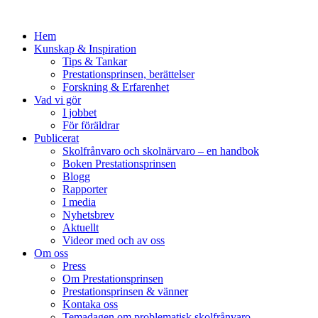
Hem
Kunskap & Inspiration
Tips & Tankar
Prestationsprinsen, berättelser
Forskning & Erfarenhet
Vad vi gör
I jobbet
För föräldrar
Publicerat
Skolfrånvaro och skolnärvaro – en handbok
Boken Prestationsprinsen
Blogg
Rapporter
I media
Nyhetsbrev
Aktuellt
Videor med och av oss
Om oss
Press
Om Prestationsprinsen
Prestationsprinsen & vänner
Kontaka oss
Temadagen om problematisk skolfrånvaro,