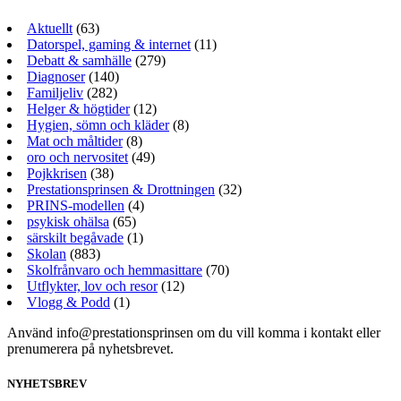
Aktuellt
(63)
Datorspel, gaming & internet
(11)
Debatt & samhälle
(279)
Diagnoser
(140)
Familjeliv
(282)
Helger & högtider
(12)
Hygien, sömn och kläder
(8)
Mat och måltider
(8)
oro och nervositet
(49)
Pojkkrisen
(38)
Prestationsprinsen & Drottningen
(32)
PRINS-modellen
(4)
psykisk ohälsa
(65)
särskilt begåvade
(1)
Skolan
(883)
Skolfrånvaro och hemmasittare
(70)
Utflykter, lov och resor
(12)
Vlogg & Podd
(1)
Använd info@prestationsprinsen om du vill komma i kontakt eller
prenumerera på nyhetsbrevet.
NYHETSBREV