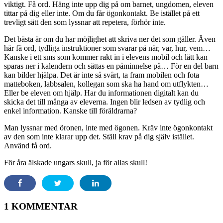
viktigt. Få ord. Häng inte upp dig på om barnet, ungdomen, eleven
tittar på dig eller inte. Om du får ögonkontakt. Be istället på ett
trevligt sätt den som lyssnar att repetera, förhör inte.
Det bästa är om du har möjlighet att skriva ner det som gäller. Även
här få ord, tydliga instruktioner som svarar på när, var, hur, vem…
Kanske i ett sms som kommer rakt in i elevens mobil och lätt kan
sparas ner i kalendern och sättas en påminnelse på… För en del barn
kan bilder hjälpa. Det är inte så svårt, ta fram mobilen och fota
matteboken, labbsalen, kollegan som ska ha hand om utflykten…
Eller be eleven om hjälp. Har du informationen digitalt kan du
skicka det till många av eleverna. Ingen blir ledsen av tydlig och
enkel information. Kanske till föräldrarna?
Man lyssnar med öronen, inte med ögonen. Kräv inte ögonkontakt
av den som inte klarar upp det. Ställ krav på dig själv istället.
Använd få ord.
För åra älskade ungars skull, ja för allas skull!
1 KOMMENTAR