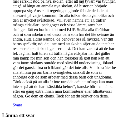
mer särskilt stöd på nya skolan, efter att jag tyvärr var tvungen
att gå så långt att anmäla nya skolan, då historien började
upprepa sig. Anser att regeringen gjorde fel när de lade ut
ansvaret på varje kommun, för alla tolkar skollagen olika och
den är mycket svårtolkad. Vill även nämna att jag träffar
många eldsjälar i pedagoger och vissa lärare, samt har
slutligen fått en bra kontakt med BUP. Snälla alla föräldrar
och ni som arbetar med dessa barn som har det lite svårare än
andra, sluta aldrig kämpa, de behöver oss så mycket. Var ditt
barns språkrör, nöj dej inte med att skolan säjer att de inte har
resurser eller att skollagen ser ut så. Det kan vara så att de har
fel. Jag har haft turen att träffa några eldsjälar när det gäller
min kamp för min son och han försöker så gott han kan att
vara inom skolans område med särskild undervisning, ibland
går det ganska bra och ibland går det inte alls. Vill bara åter be
alla att läsa på om barns svårigheter, särskilt de som är
anhöriga och de som arbetar med dessa barn och ungdomar.
Tänk också på att alla är inte utredda och att många kan man
inte se på att de har ”särskilda behov”, kanske bör man tänka
efter en gång extra innan man konfronterar eller tillrättavisar
någon. Ge dem en chans. Tack för att du skriver om detta.
Svara
Lämna ett svar