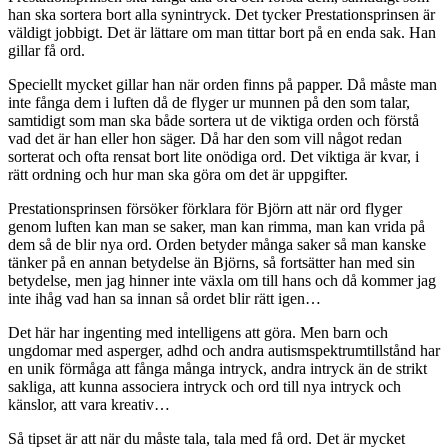
han ska sortera bort alla synintryck. Det tycker Prestationsprinsen är
väldigt jobbigt. Det är lättare om man tittar bort på en enda sak. Han
gillar få ord.
Speciellt mycket gillar han när orden finns på papper. Då måste man
inte fånga dem i luften då de flyger ur munnen på den som talar,
samtidigt som man ska både sortera ut de viktiga orden och förstå
vad det är han eller hon säger. Då har den som vill något redan
sorterat och ofta rensat bort lite onödiga ord. Det viktiga är kvar, i
rätt ordning och hur man ska göra om det är uppgifter.
Prestationsprinsen försöker förklara för Björn att när ord flyger
genom luften kan man se saker, man kan rimma, man kan vrida på
dem så de blir nya ord. Orden betyder många saker så man kanske
tänker på en annan betydelse än Björns, så fortsätter han med sin
betydelse, men jag hinner inte växla om till hans och då kommer jag
inte ihåg vad han sa innan så ordet blir rätt igen…
Det här har ingenting med intelligens att göra. Men barn och
ungdomar med asperger, adhd och andra autismspektrumtillstånd har
en unik förmåga att fånga många intryck, andra intryck än de strikt
sakliga, att kunna associera intryck och ord till nya intryck och
känslor, att vara kreativ…
Så tipset är att när du måste tala, tala med få ord. Det är mycket