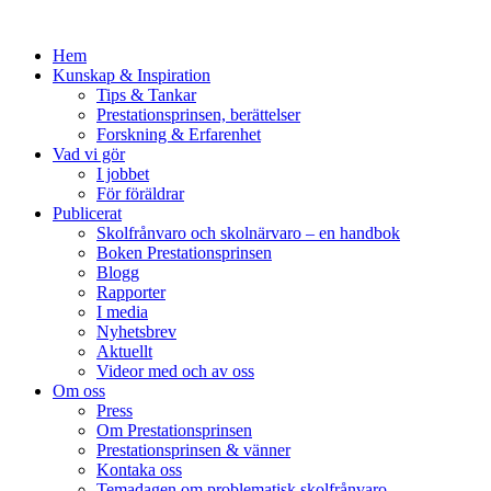
Hem
Kunskap & Inspiration
Tips & Tankar
Prestationsprinsen, berättelser
Forskning & Erfarenhet
Vad vi gör
I jobbet
För föräldrar
Publicerat
Skolfrånvaro och skolnärvaro – en handbok
Boken Prestationsprinsen
Blogg
Rapporter
I media
Nyhetsbrev
Aktuellt
Videor med och av oss
Om oss
Press
Om Prestationsprinsen
Prestationsprinsen & vänner
Kontaka oss
Temadagen om problematisk skolfrånvaro,