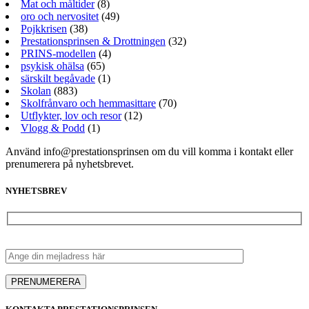
Mat och måltider
(8)
oro och nervositet
(49)
Pojkkrisen
(38)
Prestationsprinsen & Drottningen
(32)
PRINS-modellen
(4)
psykisk ohälsa
(65)
särskilt begåvade
(1)
Skolan
(883)
Skolfrånvaro och hemmasittare
(70)
Utflykter, lov och resor
(12)
Vlogg & Podd
(1)
Använd info@prestationsprinsen om du vill komma i kontakt eller
prenumerera på nyhetsbrevet.
NYHETSBREV