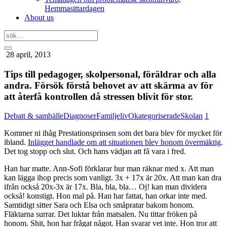
Hemmasittardagen
About us
28 april, 2013
Tips till pedagoger, skolpersonal, föräldrar och alla
andra. Försök förstå behovet av att skärma av för
att återfå kontrollen då stressen blivit för stor.
Debatt & samhälle
Diagnoser
Familjeliv
Okategoriserade
Skolan
1
Kommer ni ihåg Prestationsprinsen som det bara blev för mycket för
ibland.
Inlägget handlade om att situationen blev honom övermäktig
.
Det tog stopp och slut. Och hans vädjan att få vara i fred.
Han har matte. Ann-Sofi förklarar hur man räknar med x. Att man
kan lägga ihop precis som vanligt. 3x + 17x är 20x. Att man kan dra
ifrån också 20x-3x är 17x. Bla, bla, bla… Oj! kan man dividera
också! konstigt. Hon mal på. Han har fattat, han orkar inte med.
Samtidigt sitter Sara och Elsa och småpratar bakom honom.
Fläktarna surrar. Det luktar från matsalen. Nu tittar fröken på
honom. Shit, hon har frågat något. Han svarar vet inte. Hon tror att