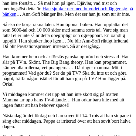
han inte förstått… Så mal hon på igen. Djävlar, vad trist och
meningslöst detta är.
Han sjunker ner med huvudet och lägger sig på
bänken
… Ann-Sofi blänger lite. Men det ser han ju som tur är inte.
Så ska de börja räkna talen. Han öppnar boken. Han uppfattar det
som 5000-tal och 10 000 sidor med samma sorts tal. Vare sig man
fattat eller inte så är detta obegripligt och ogreppbart. En oändlig
uppgift! Han sjunker ihop igen… Nu blir Ann-Sofi riktigt irriterad.
Då blir Prestationsprinsen irriterad. Så är det igång.
Han kommer hem och är förstås ganska upprörd och stressad. Han
slår på TV:n. Skönt. The Big Bang theory. Han kan programmet,
känner alla rollerna, vet poängerna… Då ringer mamma. Mitt i
programmet! Vad gör du? Ser du på TV? Ska du inte ut och göra
något, träffa någon istället för att bara glo på TV? Han lägger på.
Orka!
Vi middagen kommer det upp att han inte skött sig på matten.
Mamma tar upp hans TV-tittande… Han orkar bara inte med att
ingen fattar att han behöver space!!
Nästa dag är det lördag och han sover till 14. Trots att han stupade i
säng efter middagen. Pappa är irriterad över att han sovit bort halva
dagen.