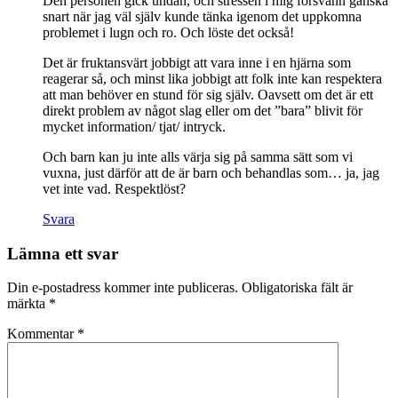
Den personen gick undan, och stressen i mig försvann ganska
snart när jag väl själv kunde tänka igenom det uppkomna
problemet i lugn och ro. Och löste det också!
Det är fruktansvärt jobbigt att vara inne i en hjärna som
reagerar så, och minst lika jobbigt att folk inte kan respektera
att man behöver en stund för sig själv. Oavsett om det är ett
direkt problem av något slag eller om det ”bara” blivit för
mycket information/ tjat/ intryck.
Och barn kan ju inte alls värja sig på samma sätt som vi
vuxna, just därför att de är barn och behandlas som… ja, jag
vet inte vad. Respektlöst?
Svara
Lämna ett svar
Din e-postadress kommer inte publiceras.
Obligatoriska fält är
märkta
*
Kommentar
*