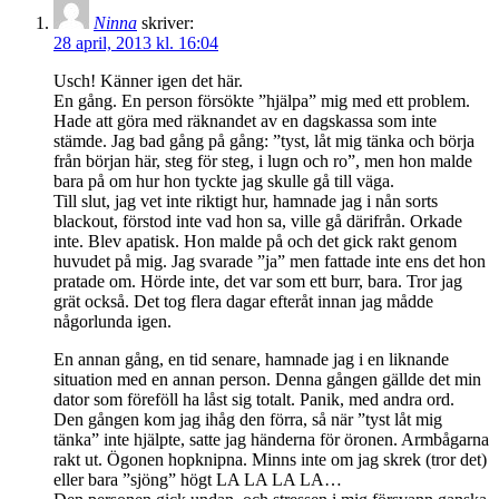
Ninna
skriver:
28 april, 2013 kl. 16:04
Usch! Känner igen det här.
En gång. En person försökte ”hjälpa” mig med ett problem.
Hade att göra med räknandet av en dagskassa som inte
stämde. Jag bad gång på gång: ”tyst, låt mig tänka och börja
från början här, steg för steg, i lugn och ro”, men hon malde
bara på om hur hon tyckte jag skulle gå till väga.
Till slut, jag vet inte riktigt hur, hamnade jag i nån sorts
blackout, förstod inte vad hon sa, ville gå därifrån. Orkade
inte. Blev apatisk. Hon malde på och det gick rakt genom
huvudet på mig. Jag svarade ”ja” men fattade inte ens det hon
pratade om. Hörde inte, det var som ett burr, bara. Tror jag
grät också. Det tog flera dagar efteråt innan jag mådde
någorlunda igen.
En annan gång, en tid senare, hamnade jag i en liknande
situation med en annan person. Denna gången gällde det min
dator som föreföll ha låst sig totalt. Panik, med andra ord.
Den gången kom jag ihåg den förra, så när ”tyst låt mig
tänka” inte hjälpte, satte jag händerna för öronen. Armbågarna
rakt ut. Ögonen hopknipna. Minns inte om jag skrek (tror det)
eller bara ”sjöng” högt LA LA LA LA…