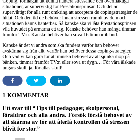
Coping, förmågan att kunna hantera stressande och övermäktiga
situationer, är superviktig för Prestationsprinsar. Och det är
superviktigt för alla runt omkring att acceptera de copingstrategier de
hittat. Och den tid de behöver innan stressen runnit av dem och
situationen känns hanterbar. Så kanske ska vi låta Prestationsprinsen
vila huvudet på armarna ett tag. Kanske behöver han många timmar
framför TV:n. Kanske behöver han sova 16 timmar ibland.
Kanske är det vi andra som ska fundera varför han behöver
avskärma sig från allt, varför han behöver dessa coping-strategier.
Och vad vi kan göra för att minska behovet av att sjunka ihop på
bänken, timmar framför TV:n eller sova ut dygn… För våra älskade
ungars skull, ja, för allas skull!
1 KOMMENTAR
Ett svar till “Tips till pedagoger, skolpersonal,
föräldrar och alla andra. Försök förstå behovet av
att skärma av för att återfå kontrollen då stressen
blivit för stor.”