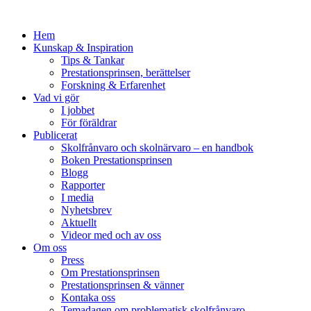
Hem
Kunskap & Inspiration
Tips & Tankar
Prestationsprinsen, berättelser
Forskning & Erfarenhet
Vad vi gör
I jobbet
För föräldrar
Publicerat
Skolfrånvaro och skolnärvaro – en handbok
Boken Prestationsprinsen
Blogg
Rapporter
I media
Nyhetsbrev
Aktuellt
Videor med och av oss
Om oss
Press
Om Prestationsprinsen
Prestationsprinsen & vänner
Kontaka oss
Temadagen om problematisk skolfrånvaro,