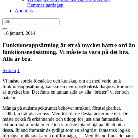
Hemmasittardagen
About us
16 januari, 2014
Funktionsuppsättning är ett så mycket bättre ord än
funktionsnedsättning. Vi måste ta vara på det bra.
Alla är bra.
Skolan
1
Vi måste sprida förståelse och kunskap om att med varje unik
funktionsuppsättning, kanske en neuropsykiatrisk diagnos, kommer
så mycket bra. Det finns en annan sida av alla ”brister” vi ser och
påtalar.
Många på autismspektrumet behöver struktur, förutsägbarhet,
ställtid, reträttplatser osv. Men för för de flesta räcker inte det. De
måste också få erkännande och utlopp för just sina fantastiska,
extraordinära funktioner. Och vi måste ibland hjälpa till att hitta
dessa. Ibland framstår de tydligt som en sångröst, fantastisk logisk
förmåga, unik smak- och doftförmåga, … Men ibland finns de bara