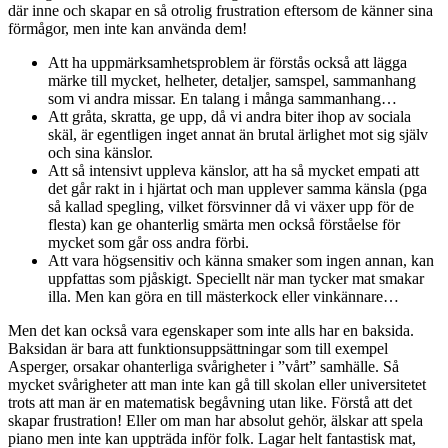
där inne och skapar en så otrolig frustration eftersom de känner sina
förmågor, men inte kan använda dem!
Att ha uppmärksamhetsproblem är förstås också att lägga
märke till mycket, helheter, detaljer, samspel, sammanhang
som vi andra missar. En talang i många sammanhang…
Att gråta, skratta, ge upp, då vi andra biter ihop av sociala
skäl, är egentligen inget annat än brutal ärlighet mot sig själv
och sina känslor.
Att så intensivt uppleva känslor, att ha så mycket empati att
det går rakt in i hjärtat och man upplever samma känsla (pga
så kallad spegling, vilket försvinner då vi växer upp för de
flesta) kan ge ohanterlig smärta men också förståelse för
mycket som går oss andra förbi.
Att vara högsensitiv och känna smaker som ingen annan, kan
uppfattas som pjåskigt. Speciellt när man tycker mat smakar
illa. Men kan göra en till mästerkock eller vinkännare…
Men det kan också vara egenskaper som inte alls har en baksida.
Baksidan är bara att funktionsuppsättningar som till exempel
Asperger, orsakar ohanterliga svårigheter i ”vårt” samhälle. Så
mycket svårigheter att man inte kan gå till skolan eller universitetet
trots att man är en matematisk begåvning utan like. Förstå att det
skapar frustration! Eller om man har absolut gehör, älskar att spela
piano men inte kan uppträda inför folk. Lagar helt fantastisk mat,