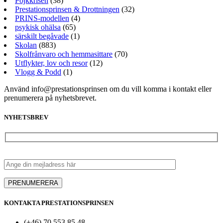
Pojkkrisen
(38)
Prestationsprinsen & Drottningen
(32)
PRINS-modellen
(4)
psykisk ohälsa
(65)
särskilt begåvade
(1)
Skolan
(883)
Skolfrånvaro och hemmasittare
(70)
Utflykter, lov och resor
(12)
Vlogg & Podd
(1)
Använd info@prestationsprinsen om du vill komma i kontakt eller
prenumerera på nyhetsbrevet.
NYHETSBREV
KONTAKTA PRESTATIONSPRINSEN
(+46) 70 553 85 48