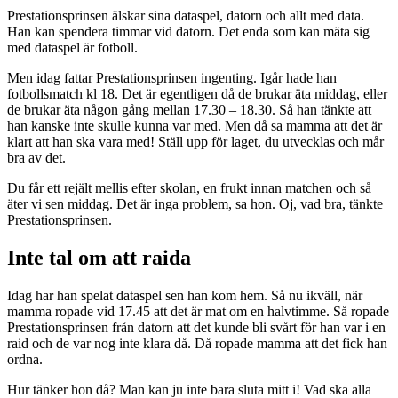
Prestationsprinsen älskar sina dataspel, datorn och allt med data.
Han kan spendera timmar vid datorn. Det enda som kan mäta sig
med dataspel är fotboll.
Men idag fattar Prestationsprinsen ingenting. Igår hade han
fotbollsmatch kl 18. Det är egentligen då de brukar äta middag, eller
de brukar äta någon gång mellan 17.30 – 18.30. Så han tänkte att
han kanske inte skulle kunna var med. Men då sa mamma att det är
klart att han ska vara med! Ställ upp för laget, du utvecklas och mår
bra av det.
Du får ett rejält mellis efter skolan, en frukt innan matchen och så
äter vi sen middag. Det är inga problem, sa hon. Oj, vad bra, tänkte
Prestationsprinsen.
Inte tal om att raida
Idag har han spelat dataspel sen han kom hem. Så nu ikväll, när
mamma ropade vid 17.45 att det är mat om en halvtimme. Så ropade
Prestationsprinsen från datorn att det kunde bli svårt för han var i en
raid och de var nog inte klara då. Då ropade mamma att det fick han
ordna.
Hur tänker hon då? Man kan ju inte bara sluta mitt i! Vad ska alla