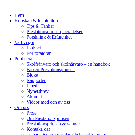
Hem
Kunskap & Inspiration
Tips & Tankar
Prestationsprinsen, berättelser
Forskning & Erfarenhet
Vad vi gör
I jobbet
För föräldrar
Publicerat
Skolfrånvaro och skolnärvaro – en handbok
Boken Prestationsprinsen
Blogg
Rapporter
I media
Nyhetsbrev
Aktuellt
Videor med och av oss
Om oss
Press
Om Prestationsprinsen
Prestationsprinsen & vänner
Kontaka oss
Temadagen om problematisk skolfrånvaro,