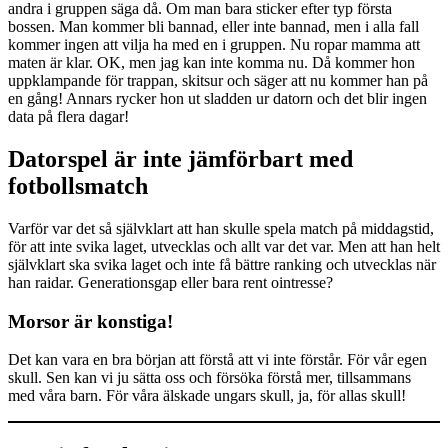
andra i gruppen säga då. Om man bara sticker efter typ första
bossen. Man kommer bli bannad, eller inte bannad, men i alla fall
kommer ingen att vilja ha med en i gruppen. Nu ropar mamma att
maten är klar. OK, men jag kan inte komma nu. Då kommer hon
uppklampande för trappan, skitsur och säger att nu kommer han på
en gång! Annars rycker hon ut sladden ur datorn och det blir ingen
data på flera dagar!
Datorspel är inte jämförbart med
fotbollsmatch
Varför var det så självklart att han skulle spela match på middagstid,
för att inte svika laget, utvecklas och allt var det var. Men att han helt
självklart ska svika laget och inte få bättre ranking och utvecklas när
han raidar. Generationsgap eller bara rent ointresse?
Morsor är konstiga!
Det kan vara en bra början att förstå att vi inte förstår. För vår egen
skull. Sen kan vi ju sätta oss och försöka förstå mer, tillsammans
med våra barn. För våra älskade ungars skull, ja, för allas skull!