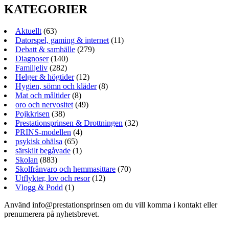
KATEGORIER
Aktuellt
(63)
Datorspel, gaming & internet
(11)
Debatt & samhälle
(279)
Diagnoser
(140)
Familjeliv
(282)
Helger & högtider
(12)
Hygien, sömn och kläder
(8)
Mat och måltider
(8)
oro och nervositet
(49)
Pojkkrisen
(38)
Prestationsprinsen & Drottningen
(32)
PRINS-modellen
(4)
psykisk ohälsa
(65)
särskilt begåvade
(1)
Skolan
(883)
Skolfrånvaro och hemmasittare
(70)
Utflykter, lov och resor
(12)
Vlogg & Podd
(1)
Använd info@prestationsprinsen om du vill komma i kontakt eller
prenumerera på nyhetsbrevet.